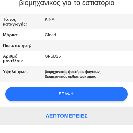
ΕΜΆΣ
βιομηχανικός για το εστιατόριο
ΕΠΙΣΚΈΨΕΙΣ
Τόπος
ΚΙΝΑ
καταγωγής:
ΣΤΟ
Μάρκα:
Glead
ΕΡΓΟΣΤΆΣΙΟ
Πιστοποίηση:
-
Αριθμό
Gl-SD26
ΈΛΕΓΧΟΣ
μοντέλου:
ΠΟΙΌΤΗΤΑΣ
Υψηλό φως:
,
βιομηχανικός ψυκτήρας ψυγείων
βιομηχανικός όρθιος ψυκτήρας
ΕΙΔΉΣΕΙΣ
ΕΠΑΦΉ!
ΖΗΤΉΣΤΕ
ΜΙΑ
ΛΕΠΤΟΜΈΡΕΙΕΣ
ΠΡΟΣΦΟΡΆ