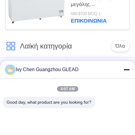
μεγάλης
περιεκτικότητας
680-$700 MOQ:1
οριζόντιος για την
ΕΠΙΚΟΙΝΩΝΊΑ
κρύα αποθήκευση
κουζινών
Λαϊκή κατηγορία
Όλα
Εμπορικός
Μαγειρεύοντας
Ivy Chen Guangzhou GLEAD
μαγειρεύοντας
εξοπλισμός κουζινών
εξοπλισμός
4:07 AM
Μαγειρεύοντας
Μηχανήματα
Good day, what product are you looking for?
εξοπλισμός
επεξεργασίας
εστιατορίων
τροφίμων
Εμπορικός
Γραμμή παραγωγής