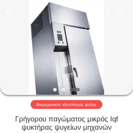
Glead
Kitchen
Equipment
Co.,
Ltd..
All
Rights
Reserved.
ΣΠΊΤΙ
ΠΡΟΪΌΝΤΑ
ΒΊΝΤΕΟ
ΕΜΦΆΝΙΣΗ
VR
Βιομηχανικός εξοπλισμός ψύξης
ΣΧΕΤΙΚΆ
Γρήγορου παγώματος μικρός Iqf
ΜΕ
ψυκτήρας ψυγείων μηχανών