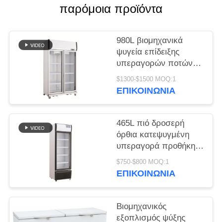
παρόμοια προϊόντα
SITEMAP
980L βιομηχανικά
PRIVACY
ψυγεία επίδειξης
υπεραγορών ποτών
POLICY
εξοπλισμού ψύξης
$1300-$1500 MOQ:1
κατακόρυφα
ΕΠΙΚΟΙΝΩΝΊΑ
465L πιό δροσερή
όρθια κατεψυγμένη
υπεραγορά προθήκη
επίδειξης ποτών
$750-$800 MOQ:1
πορτών γυαλιού
ΕΠΙΚΟΙΝΩΝΊΑ
Βιομηχανικός
εξοπλισμός ψύξης