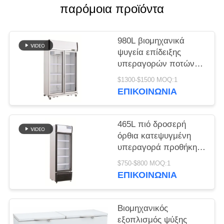
παρόμοια προϊόντα
SITEMAP
980L βιομηχανικά
PRIVACY
ψυγεία επίδειξης
υπεραγορών ποτών
POLICY
εξοπλισμού ψύξης
$1300-$1500 MOQ:1
κατακόρυφα
ΕΠΙΚΟΙΝΩΝΊΑ
465L πιό δροσερή
όρθια κατεψυγμένη
υπεραγορά προθήκη
επίδειξης ποτών
$750-$800 MOQ:1
πορτών γυαλιού
ΕΠΙΚΟΙΝΩΝΊΑ
Βιομηχανικός
εξοπλισμός ψύξης