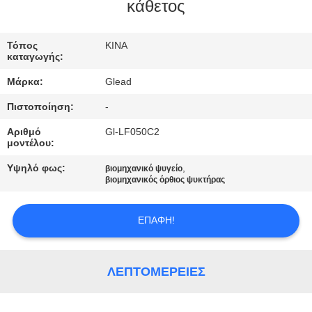
ΕΜΆΣ
κάθετος
ΕΠΙΣΚΈΨΕΙΣ
Τόπος
ΚΙΝΑ
καταγωγής:
ΣΤΟ
Μάρκα:
Glead
ΕΡΓΟΣΤΆΣΙΟ
Πιστοποίηση:
-
Αριθμό
Gl-LF050C2
ΈΛΕΓΧΟΣ
μοντέλου:
ΠΟΙΌΤΗΤΑΣ
Υψηλό φως:
,
βιομηχανικό ψυγείο
βιομηχανικός όρθιος ψυκτήρας
ΕΙΔΉΣΕΙΣ
ΕΠΑΦΉ!
ΖΗΤΉΣΤΕ
ΜΙΑ
ΛΕΠΤΟΜΈΡΕΙΕΣ
ΠΡΟΣΦΟΡΆ