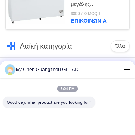
μεγάλης
περιεκτικότητας
680-$700 MOQ:1
οριζόντιος για την
ΕΠΙΚΟΙΝΩΝΊΑ
κρύα αποθήκευση
κουζινών
Λαϊκή κατηγορία
Όλα
Εμπορικός
Μαγειρεύοντας
Ivy Chen Guangzhou GLEAD
μαγειρεύοντας
εξοπλισμός κουζινών
εξοπλισμός
5:24 PM
Μαγειρεύοντας
Μηχανήματα
Good day, what product are you looking for?
εξοπλισμός
επεξεργασίας
εστιατορίων
τροφίμων
Εμπορικός
Γραμμή παραγωγής