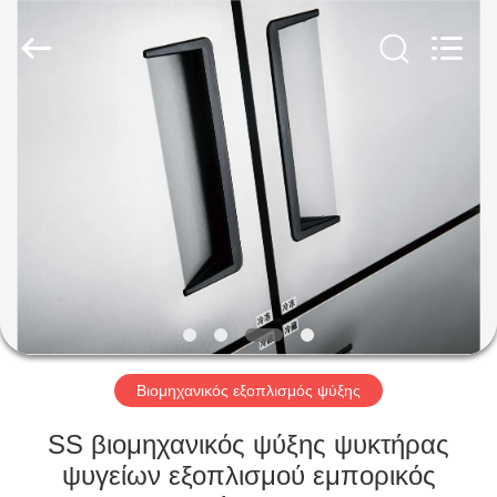
Glead
Kitchen
Equipment
Co.,
Ltd..
All
Rights
Reserved.
ΣΠΊΤΙ
ΠΡΟΪΌΝΤΑ
ΒΊΝΤΕΟ
ΕΜΦΆΝΙΣΗ
VR
Βιομηχανικός εξοπλισμός ψύξης
ΣΧΕΤΙΚΆ
SS βιομηχανικός ψύξης ψυκτήρας
ΜΕ
ψυγείων εξοπλισμού εμπορικός