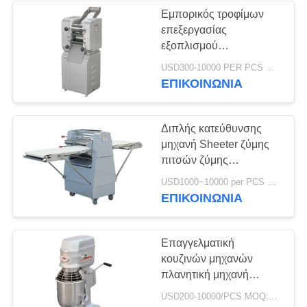
Εμπορικός τροφίμων
επεξεργασίας
367
εξοπλισμού
Βιομηχανικός
κατασκευαστής νουντλς
USD300-10000 PER PCS MOQ:1pcs
ανοξείδωτου ηλεκτρικός
ΕΠΙΚΟΙΝΩΝΊΑ
εξοπλισμός ψύξης
Διπλής κατεύθυνσης
μηχανή Sheeter ζύμης
πιτσών ζύμης
καταστημάτων κέικ
87
USD1000~10000 per PCS MOQ:1pcs
μηχανημάτων
ΕΠΙΚΟΙΝΩΝΊΑ
Εμπορικός φούρνος
επεξεργασίας τροφίμων
ψησίματος
Επαγγελματική
κουζινών μηχανών
πλανητική μηχανή
αναμικτών τροφίμων
USD200-10000/PCS MOQ:1pcs
αναμικτών μεγάλη