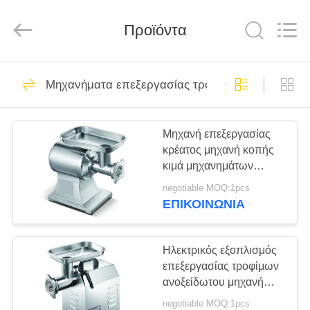
Glead
Kitchen
Equipment
Προϊόντα
Co.,
Ltd..
All
Rights
Reserved.
ΣΠΊΤΙ
182
Μηχανήματα επεξεργασίας τροφίμων
Εμπορικός
ΠΡΟΪΌΝΤΑ
μαγειρεύοντας
Μηχανή επεξεργασίας
κρέατος μηχανή κοπής
εξοπλισμός
ΒΊΝΤΕΟ
κιμά μηχανημάτων
επεξεργασίας τροφίμων
negotiable MOQ:1pcs
ανοξείδωτου
ΕΜΦΆΝΙΣΗ
ΕΠΙΚΟΙΝΩΝΊΑ
267
VR
Μαγειρεύοντας
Ηλεκτρικός εξοπλισμός
ΣΧΕΤΙΚΆ
επεξεργασίας τροφίμων
εξοπλισμός
ανοξείδωτου μηχανή
ΜΕ
κοπής κιμά μηχανών
κουζινών
negotiable MOQ:1pcs