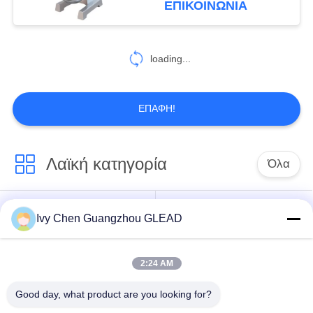
ΕΠΙΚΟΙΝΩΝΊΑ
θερμαμένη
73
Εμπορικός
loading...
εξοπλισμός
επεξεργασίας
ΕΠΑΦΉ!
κρέατος
Λαϊκή κατηγορία
Όλα
40
Εξοπλισμός
Εμπορικός
Ivy Chen Guangzhou GLEAD
Μαγειρεύοντας
επεξεργασίας
μαγειρεύοντας
εξοπλισμός κουζινών
εξοπλισμός
φρούτων και
2:24 AM
λαχανικών
Μαγειρεύοντας
Μηχανήματα
Good day, what product are you looking for?
εξοπλισμός
επεξεργασίας