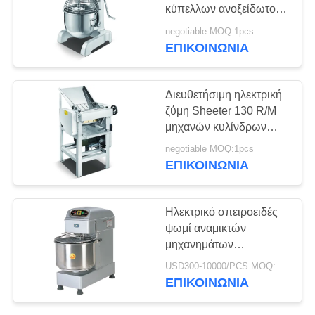
κύπελλων ανοξείδωτου
SITEMAP
μηχανημάτων
negotiable MOQ:1pcs
επεξεργασίας τροφίμων
ΕΠΙΚΟΙΝΩΝΊΑ
339
βιομηχανιών
PRIVACY
Εμπορικός
POLICY
Διευθετήσιμη ηλεκτρική
εξοπλισμός
ζύμη Sheeter 130 R/M
μηχανών κυλίνδρων
ψησίματος
ζύμης πάχους
negotiable MOQ:1pcs
ΕΠΙΚΟΙΝΩΝΊΑ
38
Ηλεκτρικό σπειροειδές
Γραμμή παραγωγής
ψωμί αναμικτών
μηχανημάτων
αρτοποιίας
επεξεργασίας τροφίμων
USD300-10000/PCS MOQ:1pcs
υψηλής ταχύτητας που
ΕΠΙΚΟΙΝΩΝΊΑ
κατασκευάζει τον
αναμίκτη