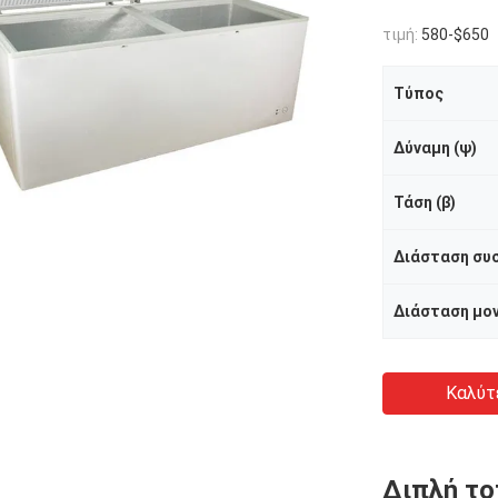
τιμή:
580-$650
Τύπος
Δύναμη (ψ)
Τάση (β)
Διάσταση μον
Καλύτ
Διπλή το