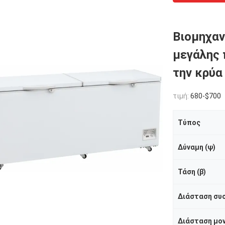
Βιομηχαν
μεγάλης 
την κρύα
τιμή:
680-$700
Τύπος
Δύναμη (ψ)
Τάση (β)
Διάσταση μον