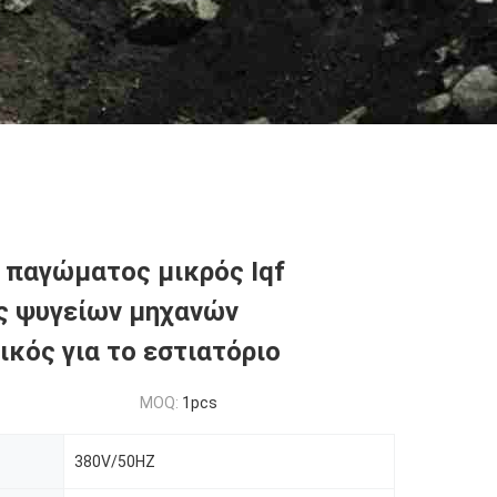
 παγώματος μικρός Iqf
ς ψυγείων μηχανών
ικός για το εστιατόριο
MOQ:
1pcs
380V/50HZ