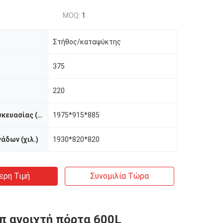
MOQ:
1
Στήθος/καταψύκτης
375
220
Διάσταση συσκευασίας (χιλ.)
1975*915*885
άδων (χιλ.)
1930*820*820
ερη Τιμή
Συνομιλία Τώρα
π ανοιχτή πόρτα 600L