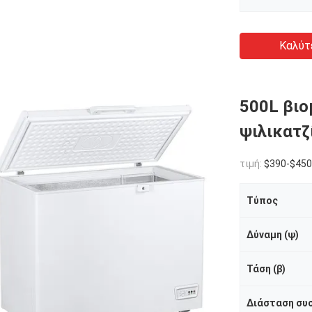
Καλύτ
500L βιο
ψιλικατζ
τιμή:
$390-$450
Τύπος
Δύναμη (ψ)
Τάση (β)