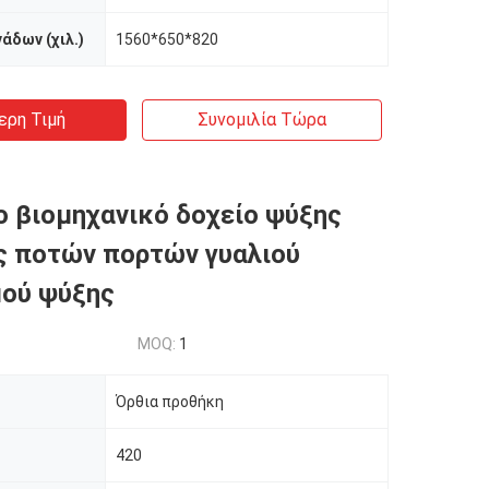
άδων (χιλ.)
1560*650*820
ερη Τιμή
Συνομιλία Τώρα
 βιομηχανικό δοχείο ψύξης
ς ποτών πορτών γυαλιού
μού ψύξης
MOQ:
1
Όρθια προθήκη
420