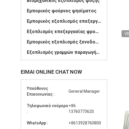
Βιομηχανικός εξοπλισμός ψύξης
Εμπορικός φούρνος ψησίματος
Εμπορικός εξοπλισμός επεξεργασίας κρέατος
Εξοπλισμός επεξεργασίας φρούτων και λαχανικών
VI
Εμπορικός εξοπλισμός ξενοδοχείων
Εξοπλισμός γραμμών παραγωγής προϊόντων
ΕΊΜΑΙ ONLINE CHAT NOW
Υπεύθυνος
General Manager
Επικοινωνίας :
Τηλεφωνικό νούμερο
+86
:
13760773620
WhatsApp :
+8613928760800