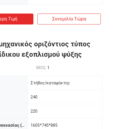
ερη Τιμή
Συνομιλία Τώρα
μηχανικός οριζόντιος τύπος
ίδικου εξοπλισμού ψύξης
MOQ:
1
Στήθος/καταψύκτης
240
220
Διάσταση συσκευασίας (χιλ.)
1605*745*885