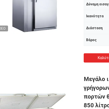
Δύναμη εισα
Ικανότητα
Διάσταση
DEO
Βάρος
Καλύτ
Μεγάλο ι
γρήγορω
πορτών 
850 λίτρ