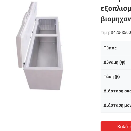
εξοπλισ
βιομηχαν
τιμή:
$420-$500
Τύπος
Δύναμη (ψ)
Τάση (β)
Διάσταση μον
Καλύτ