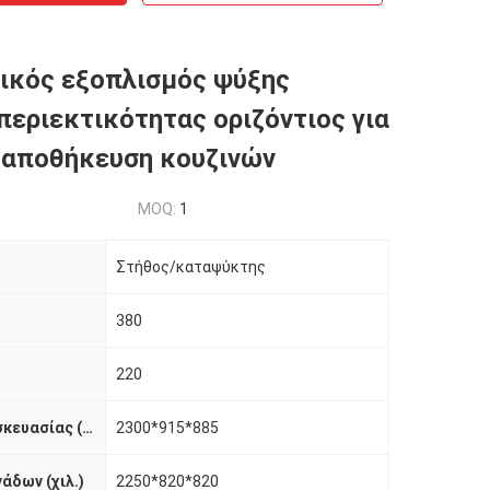
ικός εξοπλισμός ψύξης
περιεκτικότητας οριζόντιος για
 αποθήκευση κουζινών
MOQ:
1
Στήθος/καταψύκτης
380
220
Διάσταση συσκευασίας (χιλ.)
2300*915*885
άδων (χιλ.)
2250*820*820