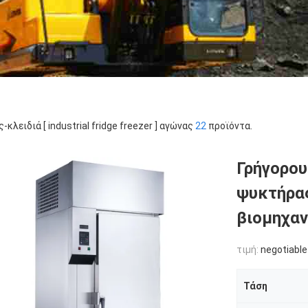
ς-κλειδιά [ industrial fridge freezer ] αγώνας
22
προϊόντα.
Γρήγορου
ψυκτήρα
βιομηχαν
τιμή:
negotiable
Τάση