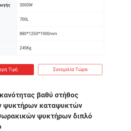
γωγής
3000W
700L
880*1250*1900mm
245Kg
ερη Τιμή
Συνομιλία Τώρα
κανότητας βαθύ στήθος
ν ψυκτήρων καταψυκτών
θωρακικών ψυκτήρων διπλό
ο