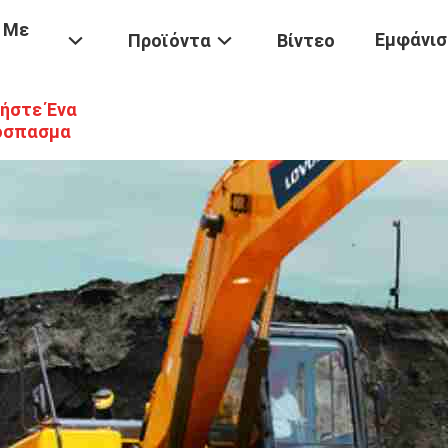
 Με
Εμφάνισ
Προϊόντα
Βίντεο
ήστε Ένα
όσπασμα