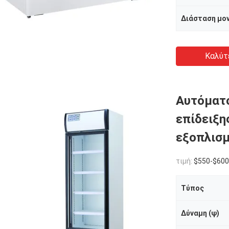
Διάσταση μον
Καλύτ
Αυτόματο
επίδειξη
εξοπλισ
τιμή:
$550-$600
Τύπος
Δύναμη (ψ)