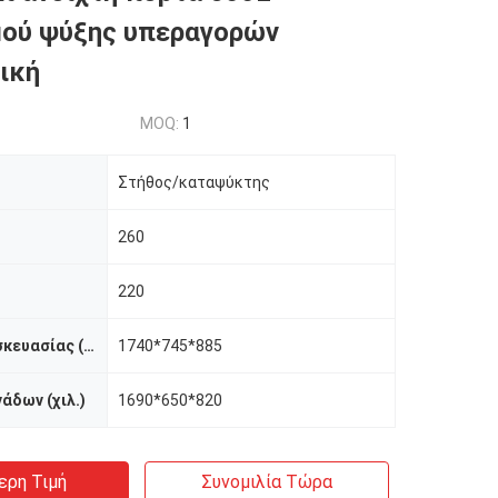
μού ψύξης υπεραγορών
ική
MOQ:
1
Στήθος/καταψύκτης
260
220
Διάσταση συσκευασίας (χιλ.)
1740*745*885
άδων (χιλ.)
1690*650*820
ερη Τιμή
Συνομιλία Τώρα