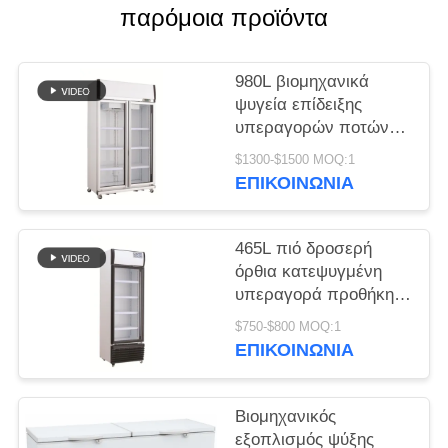
παρόμοια προϊόντα
SITEMAP
980L βιομηχανικά
PRIVACY
ψυγεία επίδειξης
υπεραγορών ποτών
POLICY
εξοπλισμού ψύξης
$1300-$1500 MOQ:1
κατακόρυφα
ΕΠΙΚΟΙΝΩΝΊΑ
465L πιό δροσερή
όρθια κατεψυγμένη
υπεραγορά προθήκη
επίδειξης ποτών
$750-$800 MOQ:1
πορτών γυαλιού
ΕΠΙΚΟΙΝΩΝΊΑ
Βιομηχανικός
εξοπλισμός ψύξης