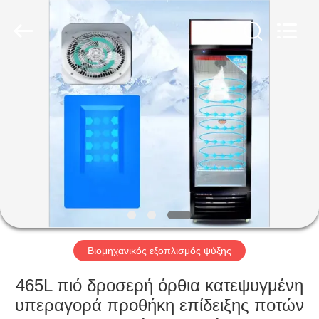
Glead
Kitchen
Equipment
Co.,
Ltd..
All
Rights
Reserved.
ΣΠΊΤΙ
ΠΡΟΪΌΝΤΑ
ΒΊΝΤΕΟ
ΕΜΦΆΝΙΣΗ
VR
Βιομηχανικός εξοπλισμός ψύξης
ΣΧΕΤΙΚΆ
465L πιό δροσερή όρθια κατεψυγμένη
ΜΕ
υπεραγορά προθήκη επίδειξης ποτών