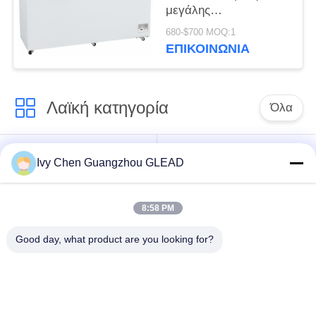
μεγάλης
περιεκτικότητας
680-$700 MOQ:1
οριζόντιος για την
ΕΠΙΚΟΙΝΩΝΊΑ
κρύα αποθήκευση
κουζινών
Λαϊκή κατηγορία
Όλα
Εμπορικός
Μαγειρεύοντας
Ivy Chen Guangzhou GLEAD
μαγειρεύοντας
εξοπλισμός κουζινών
εξοπλισμός
8:58 PM
Μαγειρεύοντας
Μηχανήματα
Good day, what product are you looking for?
εξοπλισμός
επεξεργασίας
εστιατορίων
τροφίμων
Εμπορικός
Γραμμή παραγωγής