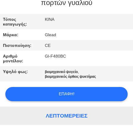
ΕΜΆΣ
πορτών γυαλιού
ΕΠΙΣΚΈΨΕΙΣ
Τόπος
ΚΙΝΑ
καταγωγής:
ΣΤΟ
Μάρκα:
Glead
ΕΡΓΟΣΤΆΣΙΟ
Πιστοποίηση:
CE
Αριθμό
Gl-F480BC
ΈΛΕΓΧΟΣ
μοντέλου:
ΠΟΙΌΤΗΤΑΣ
Υψηλό φως:
,
βιομηχανικό ψυγείο
βιομηχανικός όρθιος ψυκτήρας
ΕΙΔΉΣΕΙΣ
ΕΠΑΦΉ!
ΖΗΤΉΣΤΕ
ΜΙΑ
ΛΕΠΤΟΜΈΡΕΙΕΣ
ΠΡΟΣΦΟΡΆ