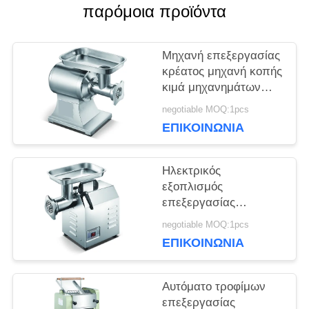
παρόμοια προϊόντα
ΖΗΤΉΣΤΕ
Μηχανή επεξεργασίας
ΜΙΑ
κρέατος μηχανή κοπής
κιμά μηχανημάτων
ΠΡΟΣΦΟΡΆ
επεξεργασίας
negotiable MOQ:1pcs
τροφίμων ανοξείδωτου
ΕΠΙΚΟΙΝΩΝΊΑ
SITEMAP
Ηλεκτρικός
εξοπλισμός
PRIVACY
επεξεργασίας
τροφίμων ανοξείδωτου
POLICY
negotiable MOQ:1pcs
μηχανή κοπής κιμά
ΕΠΙΚΟΙΝΩΝΊΑ
μηχανών
κρεατομηχανών
κρέατος
Αυτόματο τροφίμων
επεξεργασίας