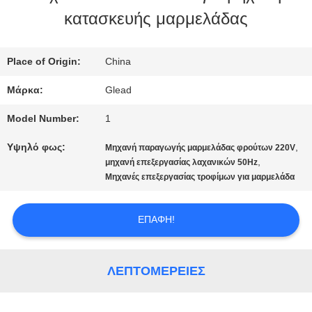
κατασκευής μαρμελάδας
ΜΕ
ΕΜΆΣ
Place of Origin:
China
Μάρκα:
Glead
ΕΠΙΣΚΈΨΕΙΣ
Model Number:
1
ΣΤΟ
Υψηλό φως:
,
Μηχανή παραγωγής μαρμελάδας φρούτων 220V
,
ΕΡΓΟΣΤΆΣΙΟ
μηχανή επεξεργασίας λαχανικών 50Hz
Μηχανές επεξεργασίας τροφίμων για μαρμελάδα
ΈΛΕΓΧΟΣ
ΕΠΑΦΉ!
ΠΟΙΌΤΗΤΑΣ
ΛΕΠΤΟΜΈΡΕΙΕΣ
ΕΙΔΉΣΕΙΣ