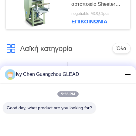
αρτοποιείο Sheeter
Sheeter ζύμης
negotiable MOQ:1pcs
μηχανημάτων
ΕΠΙΚΟΙΝΩΝΊΑ
ηλεκτρικό
Λαϊκή κατηγορία
Όλα
Εμπορικός
Μαγειρεύοντας
Ivy Chen Guangzhou GLEAD
μαγειρεύοντας
εξοπλισμός κουζινών
εξοπλισμός
5:56 PM
Μαγειρεύοντας
Μηχανήματα
Good day, what product are you looking for?
εξοπλισμός
επεξεργασίας
εστιατορίων
τροφίμων
Εμπορικός