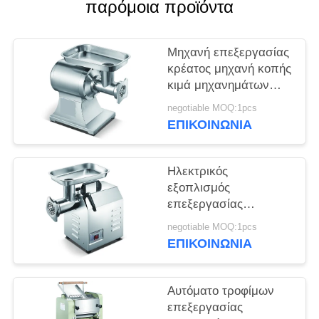
παρόμοια προϊόντα
SITEMAP
Μηχανή επεξεργασίας
PRIVACY
κρέατος μηχανή κοπής
κιμά μηχανημάτων
POLICY
επεξεργασίας
negotiable MOQ:1pcs
τροφίμων ανοξείδωτου
ΕΠΙΚΟΙΝΩΝΊΑ
Ηλεκτρικός
εξοπλισμός
επεξεργασίας
τροφίμων ανοξείδωτου
negotiable MOQ:1pcs
μηχανή κοπής κιμά
ΕΠΙΚΟΙΝΩΝΊΑ
μηχανών
κρεατομηχανών
κρέατος
Αυτόματο τροφίμων
επεξεργασίας