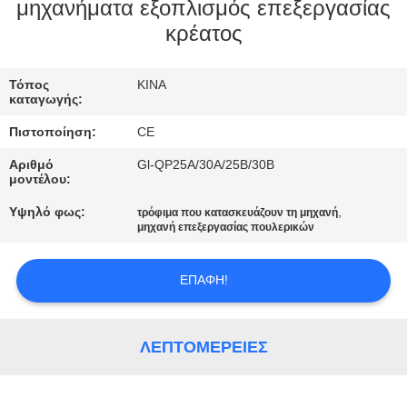
ΕΜΆΣ
μηχανήματα εξοπλισμός επεξεργασίας
κρέατος
ΕΠΙΣΚΈΨΕΙΣ
Τόπος
ΚΙΝΑ
ΣΤΟ
καταγωγής:
ΕΡΓΟΣΤΆΣΙΟ
Πιστοποίηση:
CE
Αριθμό
Gl-QP25A/30A/25B/30B
ΈΛΕΓΧΟΣ
μοντέλου:
ΠΟΙΌΤΗΤΑΣ
Υψηλό φως:
,
τρόφιμα που κατασκευάζουν τη μηχανή
μηχανή επεξεργασίας πουλερικών
ΕΙΔΉΣΕΙΣ
ΕΠΑΦΉ!
ΖΗΤΉΣΤΕ
ΛΕΠΤΟΜΈΡΕΙΕΣ
ΜΙΑ
ΠΡΟΣΦΟΡΆ