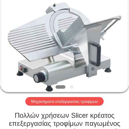
Glead
Kitchen
Equipment
Co.,
Ltd..
All
Rights
Reserved.
ΣΠΊΤΙ
ΠΡΟΪΌΝΤΑ
ΒΊΝΤΕΟ
ΕΜΦΆΝΙΣΗ
VR
Μηχανήματα επεξεργασίας τροφίμων
ΣΧΕΤΙΚΆ
Πολλών χρήσεων Slicer κρέατος
ΜΕ
επεξεργασίας τροφίμων παγωμένος