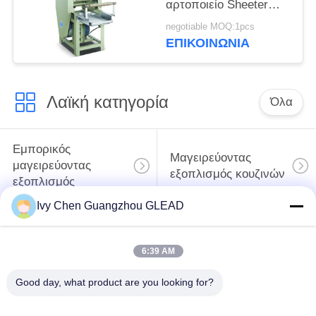
αρτοποιείο Sheeter
Sheeter ζύμης
negotiable MOQ:1pcs
μηχανημάτων
ΕΠΙΚΟΙΝΩΝΊΑ
ηλεκτρικό
Λαϊκή κατηγορία
Όλα
Εμπορικός
Μαγειρεύοντας
μαγειρεύοντας
εξοπλισμός κουζινών
εξοπλισμός
Ivy Chen Guangzhou GLEAD
Μαγειρεύοντας
Μηχανήματα
εξοπλισμός
επεξεργασίας
6:39 AM
εστιατορίων
τροφίμων
Good day, what product are you looking for?
Εμπορικός
Γραμμή παραγωγής
εξοπλισμός