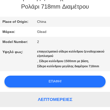
Ρολάρι 718mm Διαμέτρου
ΜΕ
ΕΜΆΣ
Place of Origin:
China
Μάρκα:
Glead
ΕΠΙΣΚΈΨΕΙΣ
Model Number:
2
ΣΤΟ
Υψηλό φως:
επαγγελματικό σίδερο κυλίνδρου ξενοδοχειακού
εξοπλισμού
ΕΡΓΟΣΤΆΣΙΟ
,
,
Σίδερο κυλίνδρου 1500mm με βάση
Σίδερο κυλίνδρου μεγάλης διαμέτρου 718mm
ΈΛΕΓΧΟΣ
ΕΠΑΦΉ!
ΠΟΙΌΤΗΤΑΣ
ΛΕΠΤΟΜΈΡΕΙΕΣ
ΕΙΔΉΣΕΙΣ