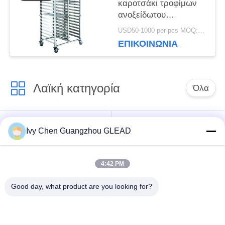
καροτσάκι τροφίμων
ανοξείδωτου
καροτσακιών ραφιών
USD50-1000 per pcs MOQ:1pcs
δίσκων αρτοποιείων
ΕΠΙΚΟΙΝΩΝΊΑ
εξοπλισμού
ξενοδοχείων
Λαϊκή κατηγορία
Όλα
Εμπορικός
Μαγειρεύοντας
Ivy Chen Guangzhou GLEAD
μαγειρεύοντας
εξοπλισμός κουζινών
εξοπλισμός
4:42 PM
Μαγειρεύοντας
Μηχανήματα
Good day, what product are you looking for?
εξοπλισμός
επεξεργασίας
εστιατορίων
τροφίμων