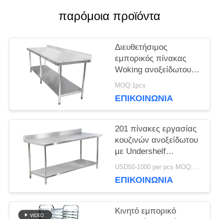
παρόμοια προϊόντα
ΖΗΤΉΣΤΕ
ΜΙΑ
Διευθετήσιμος
εμπορικός πίνακας
ΠΡΟΣΦΟΡΆ
Woking ανοξείδωτου
κουζινών εξοπλισμού
MOQ:1pcs
ξενοδοχείων
ΕΠΙΚΟΙΝΩΝΊΑ
SITEMAP
201 πίνακες εργασίας
PRIVACY
κουζινών ανοξείδωτου
με Undershelf
POLICY
Backsplash Rustproof
USD50-1000 per pcs MOQ:1pcs
ΕΠΙΚΟΙΝΩΝΊΑ
Κινητό εμπορικό