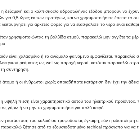
 η δεξαμενή και ο κολπίσκος/ο υδροσωλήνας εξόδου μπορούν να έχουν 
ν για 0,5 ώρες εκ των προτέρων, και να χρησιμοποιήσετε έπειτα το σ
 λειτουργήσει για αρκετές φορές για να εξασφαλίσει το νερό είναι καθαρ
 όταν χρησιμοποιώντας τη βαλβίδα ατμού, παρακαλώ μην αγγίξτε τα μέρ
σμα.
ροϊόν είναι χαλασμένο ή το ανώμαλο φαινόμενο εμφανίζεται, παρακαλώ σ
λεκτρικού ρεύματος ως wel ως παροχή νερού, κατόπιν παρακαλώ στρο
 τη συντήρηση.
ρό άτομο ή οι άνθρωποι χωρίς οποιαδήποτε κατάρτιση δεν έχει την άδεια
 η υψηλή πίεση είναι χαρακτηριστικό αυτού του ηλεκτρικού προϊόντος
ος γύρω ή να μην το χρησιμοποιήσει για πολύ καιρό.
όμενη κατάσταση του καλωδίου τροφοδοσίας έγκαιρη, εάν η ειδοποίηση 
, παρακαλώ ζήτησε από το εξουσιοδοτημένο techical πρόσωπο για να το