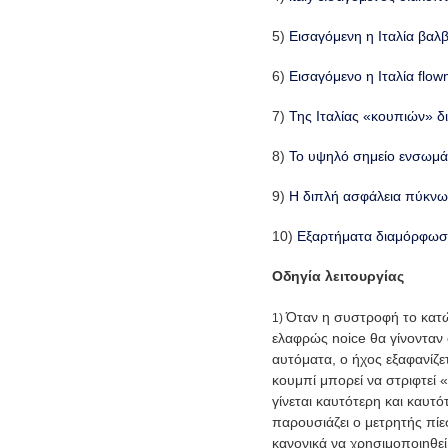
5)
Εισαγόμενη η Ιταλία βα
6)
Εισαγόμενο η Ιταλία flo
7)
Της Ιταλίας «κουπιών» δ
8)
Το υψηλό σημείο ενσωμάτ
9)
Η διπλή ασφάλεια πύκνωσε
10)
Εξαρτήματα διαμόρφωσ
Οδηγία λειτουργίας
Όταν η συστροφή το κατώτα
1)
ελαφρώς noice θα γίνονταν 
αυτόματα, ο ήχος εξαφανίζε
κουμπί μπορεί να στριφτεί 
γίνεται καυτότερη και καυτ
παρουσιάζει ο μετρητής πί
κανονικά να χρησιμοποιηθεί