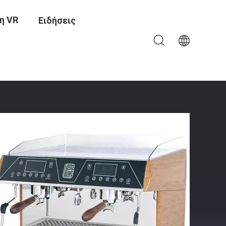
η VR
Ειδήσεις
Με Την Ομάδα Δύο