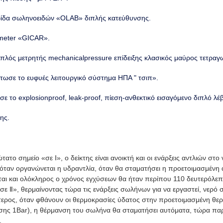
λβίδα σωληνοειδών «OLAB» διπλής κατεύθυνσης.
wmeter «GICAR».
ιπλός μετρητής mechanicalpressure επίδειξης κλασικός μαύρος τετραγ
ωσε το ευφυές λειτουργικό σύστημα ΗΠΑ " τσιπ».
 το explosionproof, leak-proof, πίεση-ανθεκτικό εισαγόμενο διπλό λέ
ης.
το σημείο «σε Ⅰ», ο δείκτης είναι ανοικτή και οι ενάρξεις αντλιών στο
όταν οργανώνεται η υδραντλία, όταν θα σταματήσει η προετοιμασμένη α
ται και ολόκληρος ο χρόνος εγχύσεων θα ήταν περίπου 110 δευτερόλεπτ
«σε Ⅱ», θερμαίνοντας τώρα τις ενάρξεις σωλήνων για να εργαστεί, νερό
ότερος, όταν φθάνουν οι θερμοκρασίες ύδατος στην προετοιμασμένη θε
εσης 1Bar), η θέρμανση του σωλήνα θα σταματήσει αυτόματα, τώρα παρ
.