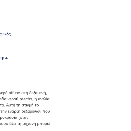
ωνικός.
βητα.
 νερό affuse στη δεξαμενή,
ξία νερού reachs, η αντλία
α. Αυτή τη στιγμή το
 στην έναρξη δεξαμενών που
ρμοκρασία (όταν
ουσιάζει τη μηχανή μπορεί