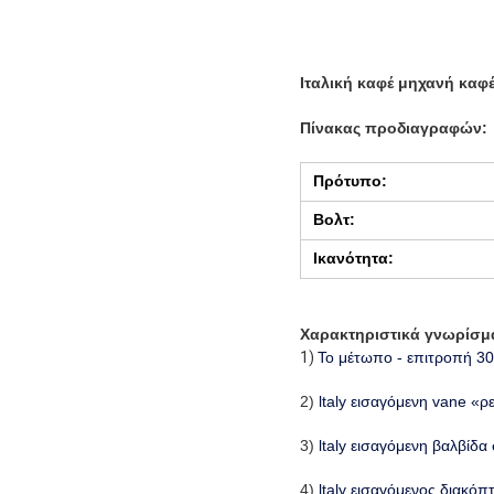
Ιταλική καφέ μηχανή καφ
Πίνακας προδιαγραφών:
Πρότυπο:
Βολτ:
Ικανότητα:
Χαρακτηριστικά γνωρίσμ
1)
Το μέτωπο - επιτροπή 30
2)
ltaly εισαγόμενη vane «ρ
3)
ltaly εισαγόμενη βαλβίδ
4)
ltaly εισαγόμενος διακό