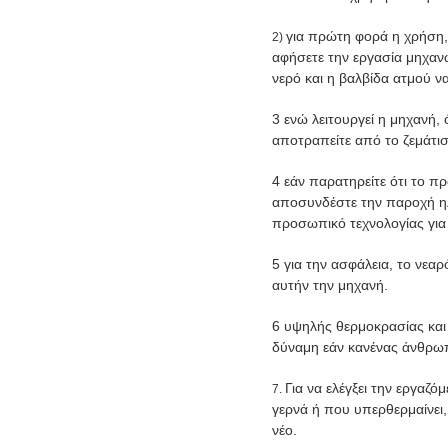
για πρώτη φορά η χρήση,
2)
αφήσετε την εργασία μηχανώ
νερό και η βαλβίδα ατμού να
3 ενώ λειτουργεί η μηχανή,
αποτραπείτε από το ζεμάτι
4 εάν παρατηρείτε ότι το π
αποσυνδέστε την παροχή η
προσωπικό τεχνολογίας για
5 για την ασφάλεια, το νεα
αυτήν την μηχανή.
6 υψηλής θερμοκρασίας και
δύναμη εάν κανένας άνθρωπ
Για να ελέγξει την εργαζ
7.
γερνά ή που υπερθερμαίνει
νέο.