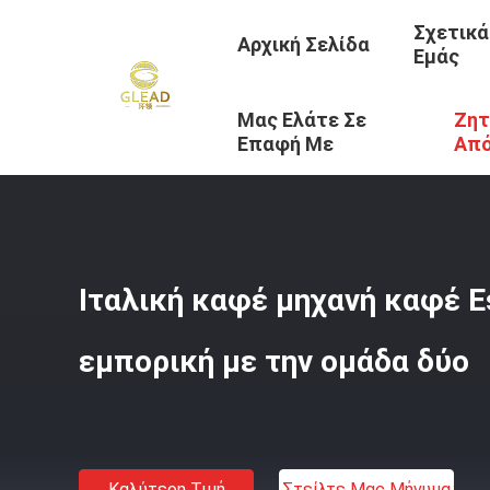
Σχετικά
Αρχική Σελίδα
Εμάς
Μας Ελάτε Σε
Ζητ
Αρχική Σελίδα
/
Προϊόντα
/
Εμπορικός Εξοπλισμός Ξενο
Επαφή Με
Απ
Ιταλική καφέ μηχανή καφέ 
εμπορική με την ομάδα δύο
Καλύτερη Τιμή
Στείλτε Μας Μήνυμα