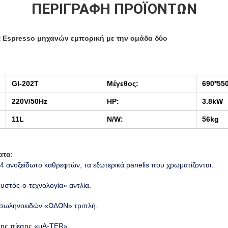
ΠΕΡΙΓΡΑΦΉ ΠΡΟΪΌΝΤΩΝ
έ Espresso μηχανών εμπορική με την ομάδα δύο
Gl-202T
Μέγεθος:
690*55
220V/50Hz
HP:
3.8kW
11L
N/W:
56kg
ατα
:
4 ανοξείδωτο καθρεφτών, τα εξωτερικά panelis που χρωματίζονται.
ευστός-ο-τεχνολογία» αντλία.
α σωληνοειδών «ΩΔΩΝ» τριπλή.
πτης πίεσης «μΑ-TER».