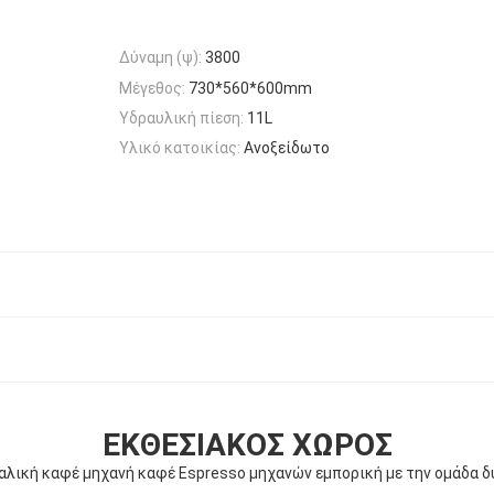
Δύναμη (ψ):
3800
Μέγεθος:
730*560*600mm
Υδραυλική πίεση:
11L
Υλικό κατοικίας:
Ανοξείδωτο
ΕΚΘΕΣΙΑΚΌΣ ΧΏΡΟΣ
ταλική καφέ μηχανή καφέ Espresso μηχανών εμπορική με την ομάδα δ