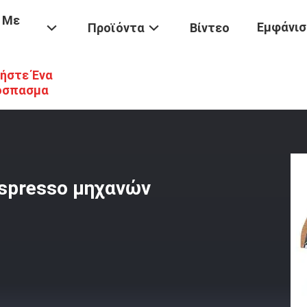
 Με
Εμφάνισ
Προϊόντα
Βίντεο
ήστε Ένα
δοχείων
/
Ιταλική Καφέ Μηχανή Καφέ Espresso Μηχανών Εμπορική 
όσπασμα
Espresso μηχανών