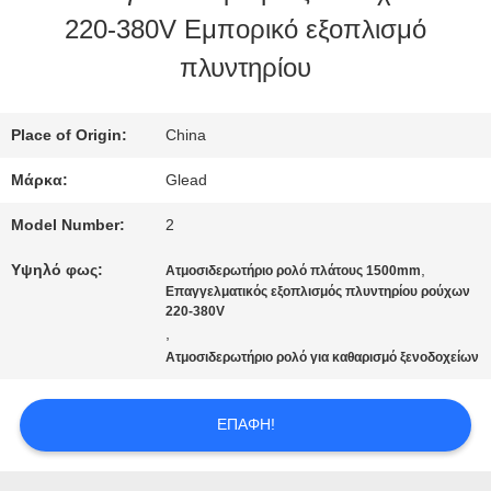
220-380V Εμπορικό εξοπλισμό
ΜΕ
πλυντηρίου
ΕΜΆΣ
Place of Origin:
China
ΕΠΙΣΚΈΨΕΙΣ
Μάρκα:
Glead
ΣΤΟ
Model Number:
2
ΕΡΓΟΣΤΆΣΙΟ
Υψηλό φως:
,
Ατμοσιδερωτήριο ρολό πλάτους 1500mm
Επαγγελματικός εξοπλισμός πλυντηρίου ρούχων
220-380V
,
ΈΛΕΓΧΟΣ
Ατμοσιδερωτήριο ρολό για καθαρισμό ξενοδοχείων
ΠΟΙΌΤΗΤΑΣ
ΕΠΑΦΉ!
ΕΙΔΉΣΕΙΣ