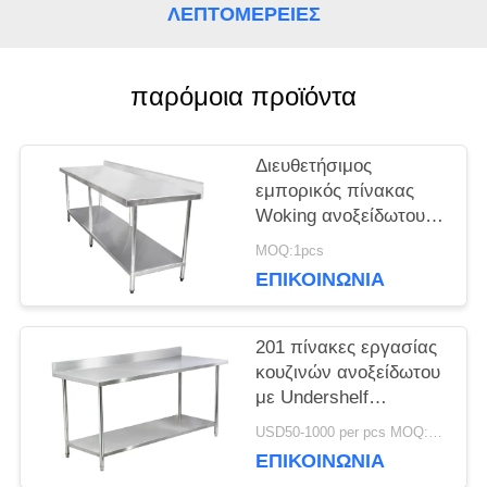
ΛΕΠΤΟΜΈΡΕΙΕΣ
ΖΗΤΉΣΤΕ
παρόμοια προϊόντα
ΜΙΑ
ΠΡΟΣΦΟΡΆ
Διευθετήσιμος
εμπορικός πίνακας
Woking ανοξείδωτου
SITEMAP
κουζινών εξοπλισμού
MOQ:1pcs
ξενοδοχείων
ΕΠΙΚΟΙΝΩΝΊΑ
PRIVACY
201 πίνακες εργασίας
POLICY
κουζινών ανοξείδωτου
με Undershelf
Backsplash Rustproof
USD50-1000 per pcs MOQ:1pcs
ΕΠΙΚΟΙΝΩΝΊΑ