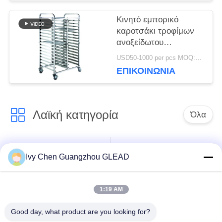
Κινητό εμπορικό
καροτσάκι τροφίμων
ανοξείδωτου
καροτσακιών ραφιών
USD50-1000 per pcs MOQ:1pcs
δίσκων αρτοποιείων
ΕΠΙΚΟΙΝΩΝΊΑ
εξοπλισμού
ξενοδοχείων
Λαϊκή κατηγορία
Όλα
Εμπορικός
Μαγειρεύοντας
Ivy Chen Guangzhou GLEAD
μαγειρεύοντας
εξοπλισμός κουζινών
εξοπλισμός
1:19 AM
Μαγειρεύοντας
Μηχανήματα
Good day, what product are you looking for?
εξοπλισμός
επεξεργασίας