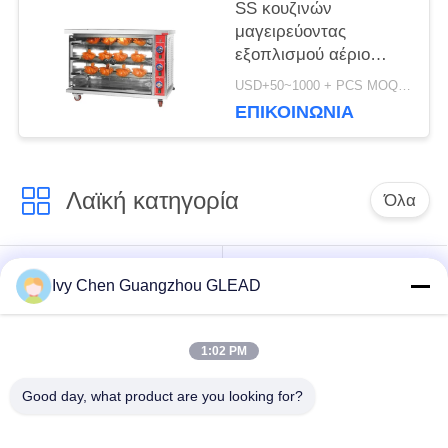
SS κουζινών
μαγειρεύοντας
εξοπλισμού αέριο
μηχανών φούρνων
USD+50~1000 + PCS MOQ:PC 1
Rotisserie κοτόπουλου
ΕΠΙΚΟΙΝΩΝΊΑ
εμπορικό
Λαϊκή κατηγορία
Όλα
Εμπορικός
Μαγειρεύοντας
Ivy Chen Guangzhou GLEAD
μαγειρεύοντας
εξοπλισμός κουζινών
εξοπλισμός
1:02 PM
Μαγειρεύοντας
Μηχανήματα
Good day, what product are you looking for?
εξοπλισμός
επεξεργασίας
εστιατορίων
τροφίμων