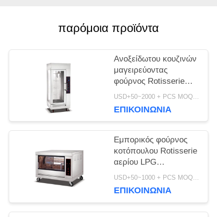
ΖΗΤΉΣΤΕ
παρόμοια προϊόντα
ΜΙΑ
Ανοξείδωτου κουζινών
ΠΡΟΣΦΟΡΆ
μαγειρεύοντας
φούρνος Rotisserie
εξοπλισμού κάθετος
USD+50~2000 + PCS MOQ:PC 1
SITEMAP
ηλεκτρικός
ΕΠΙΚΟΙΝΩΝΊΑ
PRIVACY
Εμπορικός φούρνος
κοτόπουλου Rotisserie
POLICY
αερίου LPG
εστιατορίων για
USD+50~1000 + PCS MOQ:PC 1
ολόκληρο το
ΕΠΙΚΟΙΝΩΝΊΑ
κοτόπουλο