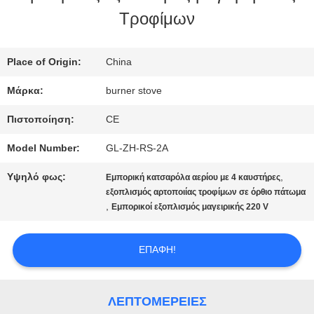
Τροφίμων
ΜΕ
ΕΜΆΣ
Place of Origin:
China
Μάρκα:
burner stove
ΕΠΙΣΚΈΨΕΙΣ
Πιστοποίηση:
CE
ΣΤΟ
Model Number:
GL-ZH-RS-2A
ΕΡΓΟΣΤΆΣΙΟ
Υψηλό φως:
,
Εμπορική κατσαρόλα αερίου με 4 καυστήρες
εξοπλισμός αρτοποιίας τροφίμων σε όρθιο πάτωμα
,
Εμπορικοί εξοπλισμός μαγειρικής 220 V
ΈΛΕΓΧΟΣ
ΠΟΙΌΤΗΤΑΣ
ΕΠΑΦΉ!
ΕΙΔΉΣΕΙΣ
ΛΕΠΤΟΜΈΡΕΙΕΣ