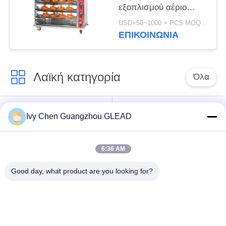
εξοπλισμού αέριο
μηχανών φούρνων
USD+50~1000 + PCS MOQ:PC 1
Rotisserie κοτόπουλου
ΕΠΙΚΟΙΝΩΝΊΑ
εμπορικό
Λαϊκή κατηγορία
Όλα
Εμπορικός
Μαγειρεύοντας
Ivy Chen Guangzhou GLEAD
μαγειρεύοντας
εξοπλισμός κουζινών
εξοπλισμός
6:36 AM
Μαγειρεύοντας
Μηχανήματα
Good day, what product are you looking for?
εξοπλισμός
επεξεργασίας
εστιατορίων
τροφίμων
Εμπορικός
Γραμμή παραγωγής