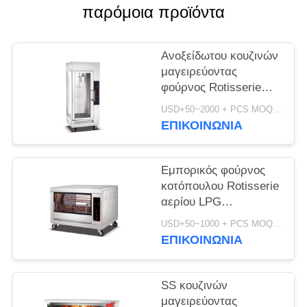
παρόμοια προϊόντα
SITEMAP
Ανοξείδωτου κουζινών
PRIVACY
μαγειρεύοντας
φούρνος Rotisserie
POLICY
εξοπλισμού κάθετος
USD+50~2000 + PCS MOQ:PC 1
ηλεκτρικός
ΕΠΙΚΟΙΝΩΝΊΑ
Εμπορικός φούρνος
κοτόπουλου Rotisserie
αερίου LPG
εστιατορίων για
USD+50~1000 + PCS MOQ:PC 1
ολόκληρο το
ΕΠΙΚΟΙΝΩΝΊΑ
κοτόπουλο
SS κουζινών
μαγειρεύοντας