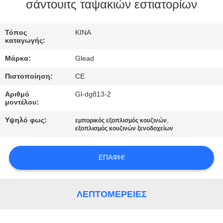
ΕΜΆΣ
σάντουιτς ταψακιών εστιατορίων
ΕΠΙΣΚΈΨΕΙΣ
Τόπος
ΚΙΝΑ
καταγωγής:
ΣΤΟ
Μάρκα:
Glead
ΕΡΓΟΣΤΆΣΙΟ
Πιστοποίηση:
CE
Αριθμό
Gl-dg813-2
ΈΛΕΓΧΟΣ
μοντέλου:
ΠΟΙΌΤΗΤΑΣ
Υψηλό φως:
,
εμπορικός εξοπλισμός κουζινών
εξοπλισμός κουζινών ξενοδοχείων
ΕΙΔΉΣΕΙΣ
ΕΠΑΦΉ!
ΖΗΤΉΣΤΕ
ΜΙΑ
ΛΕΠΤΟΜΈΡΕΙΕΣ
ΠΡΟΣΦΟΡΆ