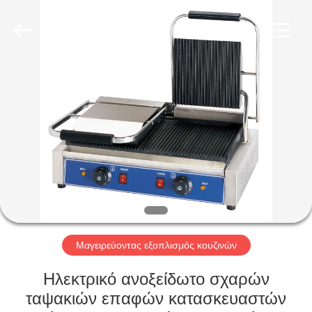
Glead
Kitchen
Equipment
Co.,
Ltd..
All
Rights
Reserved.
ΣΠΊΤΙ
ΠΡΟΪΌΝΤΑ
ΒΊΝΤΕΟ
ΕΜΦΆΝΙΣΗ
VR
Μαγειρεύοντας εξοπλισμός κουζινών
ΣΧΕΤΙΚΆ
Ηλεκτρικό ανοξείδωτο σχαρών
ΜΕ
ταψακιών επαφών κατασκευαστών