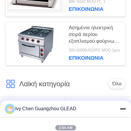
$86~$150 MOQ:PC 1
ηλεκτρικός Crepe ο
ΕΠΙΚΟΙΝΩΝΊΑ
κατασκευαστής
Ασημένια ηλεκτρική
σειρά αερίου
εξοπλισμού φούρνων
εμπορική
300-10000USD/PC MOQ:1pcs
μαγειρεύοντας με 4
ΕΠΙΚΟΙΝΩΝΊΑ
τον καυστήρα 7
Λαϊκή κατηγορία
Όλα
Εμπορικός
Μαγειρεύοντας
Ivy Chen Guangzhou GLEAD
μαγειρεύοντας
εξοπλισμός κουζινών
εξοπλισμός
2:54 AM