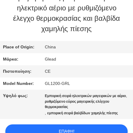
ηλεκτρικό αέριο με ρυθμιζόμενο
ΜΕ
έλεγχο θερμοκρασίας και βαλβίδα
ΕΜΆΣ
χαμηλής πίεσης
ΕΠΙΣΚΈΨΕΙΣ
Place of Origin:
China
ΣΤΟ
Μάρκα:
Glead
ΕΡΓΟΣΤΆΣΙΟ
Πιστοποίηση:
CE
Model Number:
GL1200-GRL
ΈΛΕΓΧΟΣ
Υψηλό φως:
,
Εμπορική σειρά ηλεκτρικών μαγειρικών με αέριο
ρυθμιζόμενο εύρος μαγειρικής ελέγχου
ΠΟΙΌΤΗΤΑΣ
θερμοκρασίας
,
εμπορική σειρά βαλβίδων χαμηλής πίεσης
ΕΙΔΉΣΕΙΣ
ΕΠΑΦΉ!