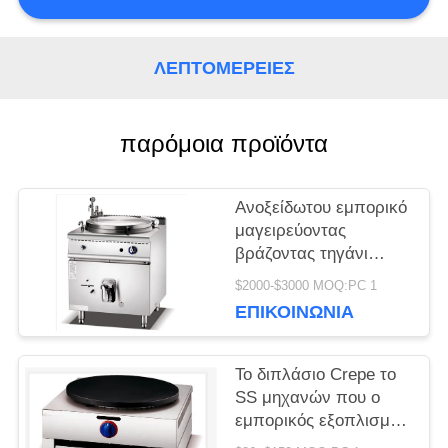
ΖΗΤΉΣΤΕ
ΛΕΠΤΟΜΈΡΕΙΕΣ
ΜΙΑ
ΠΡΟΣΦΟΡΆ
παρόμοια προϊόντα
Ανοξείδωτου εμπορικό
SITEMAP
μαγειρεύοντας
βράζοντας τηγάνι
κατσαρολών σούπας
PRIVACY
$2000-$3000 MOQ:PC 1
αερίου εξοπλισμού
ΕΠΙΚΟΙΝΩΝΊΑ
ηλεκτρικό
POLICY
Το διπλάσιο Crepe το
SS μηχανών που ο
εμπορικός εξοπλισμός
τομέα εστιάσεως