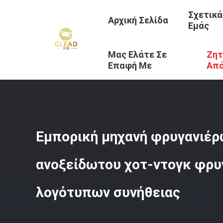
Σχετικά
Αρχική Σελίδα
Εμάς
Μας Ελάτε Σε
Ζητ
Αρχική Σελίδα
/
Προϊόντα
/
Εμπορικός Μαγειρεύοντας 
Επαφή Με
Απ
Εμπορική μηχανή φρυγανιέ
ανοξείδωτου χοτ-ντογκ φρυ
λογότυπων συνήθειας