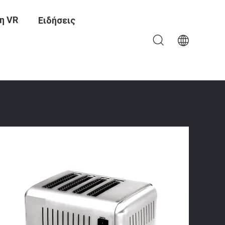
η VR
Ειδήσεις
οτ-Ντογκ Φρυγανιέρων Λογότυπων Συνήθειας