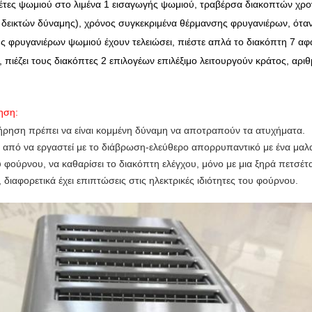
ι φέτες ψωμιού στο λιμένα 1 εισαγωγής ψωμιού, τραβέρσα διακοπτών χρ
δεικτών δύναμης), χρόνος συγκεκριμένα θέρμανσης φρυγανιέρων, όταν 
ς φρυγανιέρων ψωμιού έχουν τελειώσει, πιέστε απλά το διακόπτη 7 αφα
πιέζει τους διακόπτες 2 επιλογέων επιλέξιμο λειτουργούν κράτος, αρι
ηση:
ήρηση πρέπει να είναι κομμένη δύναμη να αποτραπούν τα ατυχήματα.
ά από να εργαστεί με το διάβρωση-ελεύθερο απορρυπαντικό με ένα μαλ
υ φούρνου, να καθαρίσει το διακόπτη ελέγχου, μόνο με μια ξηρά πετσέ
διαφορετικά έχει επιπτώσεις στις ηλεκτρικές ιδιότητες του φούρνου.