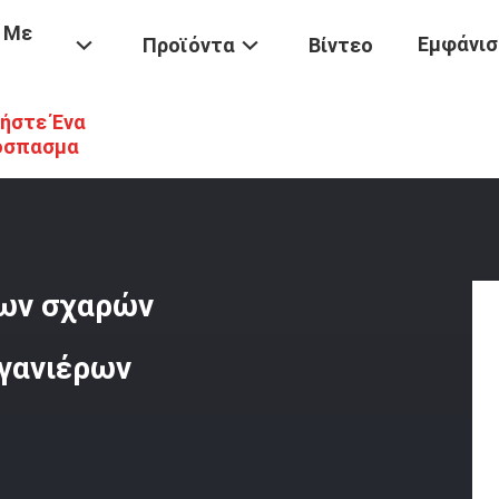
 Με
Εμφάνισ
Προϊόντα
Βίντεο
ήστε Ένα
Εξοπλισμός
/
Εμπορική Μηχανή Φρυγανιέρων Σχαρών Ανοξείδωτου Χ
όσπασμα
ρων σχαρών
γανιέρων