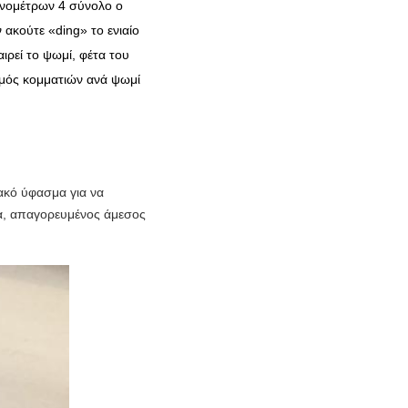
ονομέτρων 4 σύνολο ο
ακούτε «ding» το ενιαίο
ιρεί το ψωμί, φέτα του
θμός κομματιών ανά ψωμί
ακό ύφασμα για να
τα, απαγορευμένος άμεσος