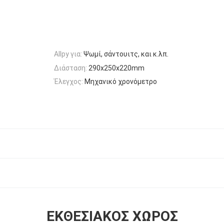
Allpy για:
Ψωμί, σάντουιτς, και κ.λπ.
Διάσταση:
290x250x220mm
Έλεγχος:
Μηχανικό χρονόμετρο
ΕΚΘΕΣΙΑΚΌΣ ΧΏΡΟΣ