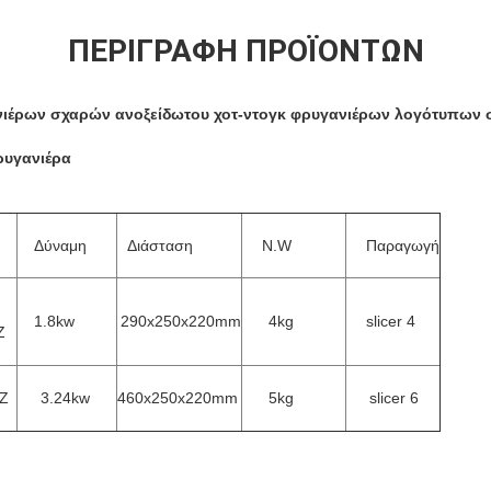
ΠΕΡΙΓΡΑΦΉ ΠΡΟΪΌΝΤΩΝ
ιέρων σχαρών ανοξείδωτου χοτ-ντογκ φρυγανιέρων λογότυπων 
φρυγανιέρα
Δύναμη
Διάσταση
N.W
Παραγωγή
1.8kw
290x250x220mm
4kg
slicer 4
Z
Z
3.24kw
460x250x220mm
5kg
slicer 6