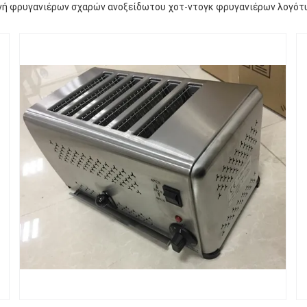
νή φρυγανιέρων σχαρών ανοξείδωτου χοτ-ντογκ φρυγανιέρων λογότ