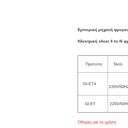
Εμπορική μηχανή φρυγαν
Ηλεκτρική slicer 4 το /6 
Πρότυπο
Τάση
Gl-ET4
220V/50H
Gl-ET
220V/50H
Οδηγίες για τη χρήση: