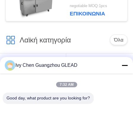
παραγωγής
negotiable MOQ:1pcs
προϊόντων
ΕΠΙΚΟΙΝΩΝΊΑ
ανοξείδωτου πλήρως
αυτόματη
Λαϊκή κατηγορία
Όλα
Εμπορικός
Μαγειρεύοντας
Ivy Chen Guangzhou GLEAD
μαγειρεύοντας
εξοπλισμός κουζινών
εξοπλισμός
7:32 AM
Μαγειρεύοντας
Μηχανήματα
Good day, what product are you looking for?
εξοπλισμός
επεξεργασίας
εστιατορίων
τροφίμων
Εμπορικός
Γραμμή παραγωγής
εξοπλισμός