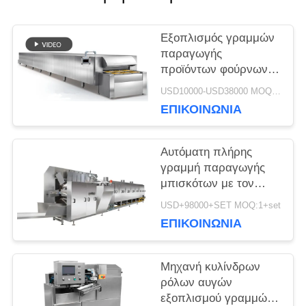
ΖΗΤΉΣΤΕ
Εξοπλισμός γραμμών
παραγωγής
ΜΙΑ
προϊόντων φούρνων
σηράγγων για τη
ΠΡΟΣΦΟΡΆ
USD10000-USD38000 MOQ:1+piece
φρυγανιά κέικ ψωμιού
ΕΠΙΚΟΙΝΩΝΊΑ
φραντζολών
μπισκότων
SITEMAP
Αυτόματη πλήρης
γραμμή παραγωγής
μπισκότων με τον
PRIVACY
έλεγχο οθόνης αφής
USD+98000+SET MOQ:1+set
PLC
POLICY
ΕΠΙΚΟΙΝΩΝΊΑ
Μηχανή κυλίνδρων
ρόλων αυγών
εξοπλισμού γραμμών