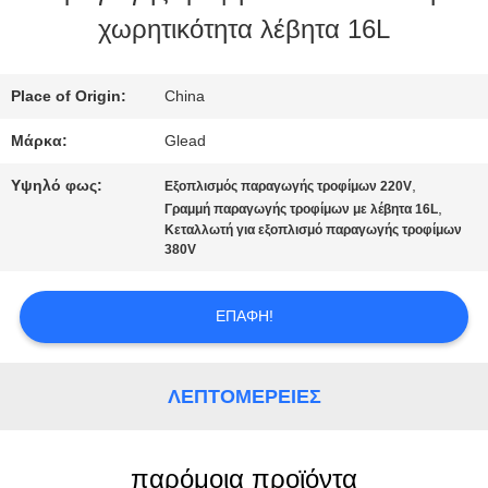
χωρητικότητα λέβητα 16L
ΜΕ
ΕΜΆΣ
Place of Origin:
China
Μάρκα:
Glead
ΕΠΙΣΚΈΨΕΙΣ
Υψηλό φως:
,
Εξοπλισμός παραγωγής τροφίμων 220V
ΣΤΟ
,
Γραμμή παραγωγής τροφίμων με λέβητα 16L
Κεταλλωτή για εξοπλισμό παραγωγής τροφίμων
380V
ΕΡΓΟΣΤΆΣΙΟ
ΕΠΑΦΉ!
ΈΛΕΓΧΟΣ
ΠΟΙΌΤΗΤΑΣ
ΛΕΠΤΟΜΈΡΕΙΕΣ
ΕΙΔΉΣΕΙΣ
παρόμοια προϊόντα