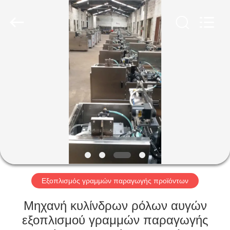
Glead
Kitchen
Equipment
Co.,
Ltd..
All
Rights
Reserved.
ΣΠΊΤΙ
ΠΡΟΪΌΝΤΑ
ΒΊΝΤΕΟ
ΕΜΦΆΝΙΣΗ
VR
Εξοπλισμός γραμμών παραγωγής προϊόντων
ΣΧΕΤΙΚΆ
Μηχανή κυλίνδρων ρόλων αυγών
ΜΕ
εξοπλισμού γραμμών παραγωγής