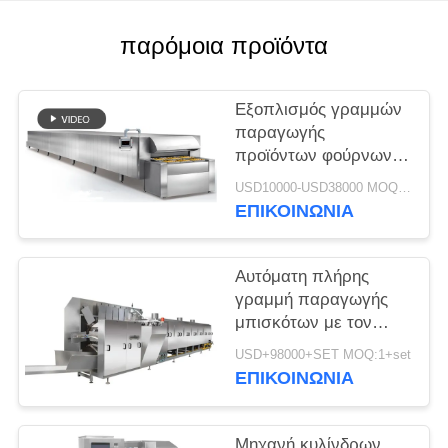
SITEMAP
παρόμοια προϊόντα
PRIVACY
Εξοπλισμός γραμμών
POLICY
παραγωγής
προϊόντων φούρνων
σηράγγων για τη
USD10000-USD38000 MOQ:1+piece
φρυγανιά κέικ ψωμιού
ΕΠΙΚΟΙΝΩΝΊΑ
φραντζολών
μπισκότων
Αυτόματη πλήρης
γραμμή παραγωγής
μπισκότων με τον
έλεγχο οθόνης αφής
USD+98000+SET MOQ:1+set
PLC
ΕΠΙΚΟΙΝΩΝΊΑ
Μηχανή κυλίνδρων