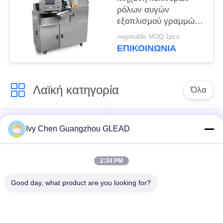
ρόλων αυγών
εξοπλισμού γραμμών
παραγωγής
negotiable MOQ:1pcs
προϊόντων
ΕΠΙΚΟΙΝΩΝΊΑ
ανοξείδωτου πλήρως
αυτόματη
Λαϊκή κατηγορία
Όλα
Εμπορικός
Μαγειρεύοντας
Ivy Chen Guangzhou GLEAD
μαγειρεύοντας
εξοπλισμός κουζινών
εξοπλισμός
2:34 PM
Μαγειρεύοντας
Μηχανήματα
Good day, what product are you looking for?
εξοπλισμός
επεξεργασίας
εστιατορίων
τροφίμων