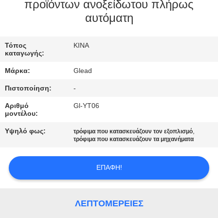
ΕΜΆΣ
προϊόντων ανοξείδωτου πλήρως
αυτόματη
ΕΠΙΣΚΈΨΕΙΣ
Τόπος
ΚΙΝΑ
ΣΤΟ
καταγωγής:
ΕΡΓΟΣΤΆΣΙΟ
Μάρκα:
Glead
Πιστοποίηση:
-
ΈΛΕΓΧΟΣ
Αριθμό
Gl-YT06
ΠΟΙΌΤΗΤΑΣ
μοντέλου:
Υψηλό φως:
,
τρόφιμα που κατασκευάζουν τον εξοπλισμό
τρόφιμα που κατασκευάζουν τα μηχανήματα
ΕΙΔΉΣΕΙΣ
ΕΠΑΦΉ!
ΖΗΤΉΣΤΕ
ΜΙΑ
ΛΕΠΤΟΜΈΡΕΙΕΣ
ΠΡΟΣΦΟΡΆ