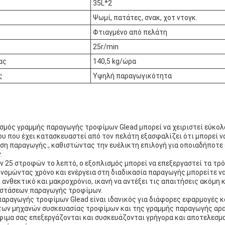
35L*2
Ψωμί, πατάτες, σνακ, χοτ ντογκ.
Φτιαγμένο από πελάτη
25r/min
ας
140,5 kg/ώρα
ς
Υψηλή παραγωγικότητα
ισμός γραμμής παραγωγής τροφίμων Glead μπορεί να χειριστεί εύκο
υ που έχει κατασκευαστεί από τον πελάτη εξασφαλίζει ότι μπορεί ν
η παραγωγής., καθιστώντας την ευέλικτη επιλογή για οποιαδήποτε
.
 25 στροφών το λεπτό, ο εξοπλισμός μπορεί να επεξεργαστεί τα τρ
νομώντας χρόνο και ενέργεια στη διαδικασία παραγωγής.μπορείτε να 
 ανθεκτικό και μακροχρόνιο, ικανή να αντέξει τις απαιτήσεις ακόμη 
στάσεων παραγωγής τροφίμων.
αραγωγής τροφίμων Glead είναι ιδανικός για διάφορες εφαρμογές κα
ων μηχανών συσκευασίας τροφίμων και της γραμμής παραγωγής αρ
φιμα σας επεξεργάζονται και συσκευάζονται γρήγορα και αποτελεσμα