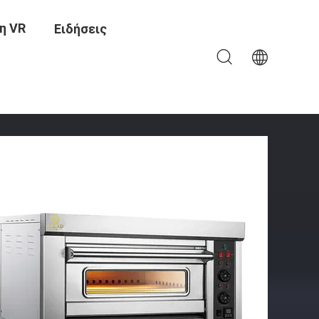
η VR
Ειδήσεις
Τροφίμων Από Ανοξείδωτο Χάλυβα