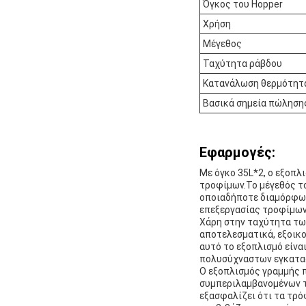
Όγκος του Hopper
Χρήση
Μέγεθος
Ταχύτητα ράβδου
Κατανάλωση θερμότητ
Βασικά σημεία πώληση
Εφαρμογές:
Με όγκο 35L*2, ο εξοπλ
τροφίμων.Το μέγεθός το
οποιαδήποτε διαμόρφωσ
επεξεργασίας τροφίμων
Χάρη στην ταχύτητα των
αποτελεσματικά, εξοικο
αυτό το εξοπλισμό είναι
πολυσύχναστων εγκατα
Ο εξοπλισμός γραμμής π
συμπεριλαμβανομένων τ
εξασφαλίζει ότι τα τρό