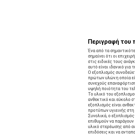
Περιγραφή του 
Ένα από τα σημαντικότε
σημαίνει ότι οι επιχει
στις ειδικές τους ανάγ
αυτό είναι ιδανικό για
Ο εξοπλισμός συνοδεύετ
πρώτων υλών.η οποία εί
συνεχούς επαναφόρτιση
υψηλή ποιότητα του τε
Το υλικό του εξοπλισμο
ανθεκτικό και εύκολο σ
εξοπλισμός είναι ανθεκ
προτύπων υγιεινής στη
Συνολικά, ο εξοπλισμός
επιθυμούν να παράγουν
υλικό στερέωσης από αν
επιδόσεις και να ανταπ