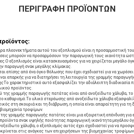
ΠΕΡΙΓΡΑΦΉ ΠΡΟΪΌΝΤΩΝ
προϊόντος:
ρα πλεονεκτήματα αυτού του εξοπλισμού είναι η προσαρμοστική του
ρήσεις μπορούν να προσαρμόσουν την παραγωγική τους ικανότητα ώστ
κες.Ο εξοπλισμός είναι κατασκευασμένος για να χειρίζεται μεγάλο ό
 την παραγωγή σνακ μεγάλης κλίμακας.
αι επίσης από ένα όγκο θόλωσης που έχει σχεδιαστεί για να χωρέσε
ναι επαρκής για να διατηρήσει τη λειτουργία της γραμμής παραγωγή
ςΤο χαρακτηριστικό αυτό εξασφαλίζει την αδιάλειπτη διαδικασία π
λικού προϊόντος.
ύ της γραμμής παραγωγής πατάτας είναι από ανοξείδωτο χάλυβα, το
το καθαρισμό.Το υλικό στερέωσης από ανοξείδωτο χάλυβα εξασφαλίζ
τικός στη σκουριά και τη διάβρωση, η οποία είναι απαραίτητη για τη
 βιομηχανία τροφίμων.
 της γραμμής παραγωγής πατάτες είναι μια εξαιρετική επένδυση για 
 προϊόντα σνακ υψηλής ποιότητας.παραγωγική ικανότητα μεγάλου όγ
οξείδωτο χάλυβα, ο εξοπλισμός αυτός έχει σχεδιαστεί για να προσφ
οκρίνεται στις ανάγκες των επιχειρήσεων της βιομηχανίας τροφίμων