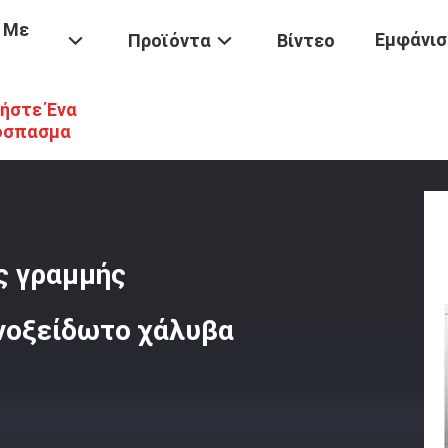
 Με
Εμφάνισ
Προϊόντα
Βίντεο
ήστε Ένα
ωγής Προϊόντων
/
Παραγωγικότητα Εξοπλισμός Γραμμής Παραγωγής 
όσπασμα
ς γραμμής
νοξείδωτο χάλυβα