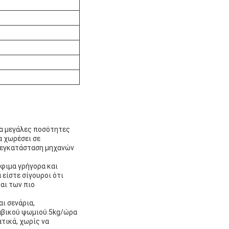
λα μεγάλες ποσότητες
α χωρέσει σε
 εγκατάσταση μηχανών
όφιμα γρήγορα και
είστε σίγουροι ότι
και των πιο
ι σενάρια,
αβικού ψωμιού.5kg/ώρα
τικά, χωρίς να