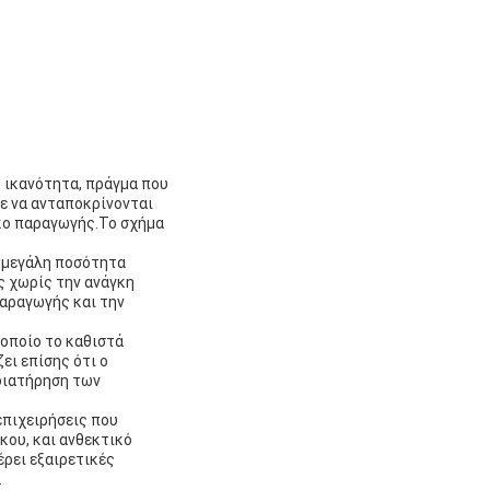
 ικανότητα, πράγμα που
ε να ανταποκρίνονται
γκο παραγωγής.Το σχήμα
ι μεγάλη ποσότητα
ς χωρίς την ανάγκη
αραγωγής και την
 οποίο το καθιστά
ει επίσης ότι ο
 διατήρηση των
επιχειρήσεις που
κου, και ανθεκτικό
έρει εξαιρετικές
.