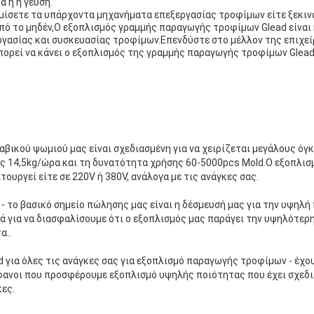
α ή η γεύση.
μίσετε τα υπάρχοντα μηχανήματα επεξεργασίας τροφίμων είτε ξεκινά
 το μηδέν,Ο εξοπλισμός γραμμής παραγωγής τροφίμων Glead είναι η
ργασίας και συσκευασίας τροφίμων.Επενδύστε στο μέλλον της επιχεί
πορεί να κάνει ο εξοπλισμός της γραμμής παραγωγής τροφίμων Glead
βικού ψωμιού μας είναι σχεδιασμένη για να χειρίζεται μεγάλους όγ
 14,5kg/ώρα και τη δυνατότητα χρήσης 60-5000pcs Mold.Ο εξοπλισμ
τουργεί είτε σε 220V ή 380V, ανάλογα με τις ανάγκες σας.
 - το βασικό σημείο πώλησης μας είναι η δέσμευσή μας για την υψηλή
ά για να διασφαλίσουμε ότι ο εξοπλισμός μας παράγει την υψηλότερ
α..
d για όλες τις ανάγκες σας για εξοπλισμό παραγωγής τροφίμων - έχο
φανοι που προσφέρουμε εξοπλισμό υψηλής ποιότητας που έχει σχεδια
κες.