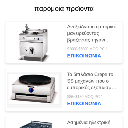
παρόμοια προϊόντα
SITEMAP
Ανοξείδωτου εμπορικό
PRIVACY
μαγειρεύοντας
POLICY
βράζοντας τηγάνι
κατσαρολών σούπας
$2000-$3000 MOQ:PC 1
αερίου εξοπλισμού
ΕΠΙΚΟΙΝΩΝΊΑ
ηλεκτρικό
Το διπλάσιο Crepe το
SS μηχανών που ο
εμπορικός εξοπλισμός
τομέα εστιάσεως
$86~$150 MOQ:PC 1
ηλεκτρικός Crepe ο
ΕΠΙΚΟΙΝΩΝΊΑ
κατασκευαστής
Ασημένια ηλεκτρική