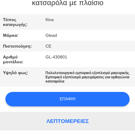
ΕΜΆΣ
κατσαρόλα με πλαίσιο
ΕΠΙΣΚΈΨΕΙΣ
Τόπος
Κίνα
καταγωγής:
ΣΤΟ
Μάρκα:
Glead
ΕΡΓΟΣΤΆΣΙΟ
Πιστοποίηση:
CE
Αριθμό
GL-430801
ΈΛΕΓΧΟΣ
μοντέλου:
ΠΟΙΌΤΗΤΑΣ
Υψηλό φως:
,
Πολυλειτουργικό εμπορικό εξοπλισμό μαγειρικής
Εμπορικό εξοπλισμό μαγειρέματος για ορθογώνια
κατσαρόλα
ΕΙΔΉΣΕΙΣ
ΕΠΑΦΉ!
ΖΗΤΉΣΤΕ
ΜΙΑ
ΛΕΠΤΟΜΈΡΕΙΕΣ
ΠΡΟΣΦΟΡΆ