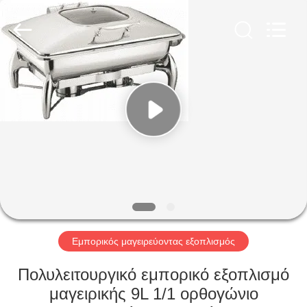
Glead
Kitchen
Equipment
Co.,
Ltd..
All
Rights
Reserved.
ΣΠΊΤΙ
ΠΡΟΪΌΝΤΑ
ΒΊΝΤΕΟ
ΕΜΦΆΝΙΣΗ
VR
Εμπορικός μαγειρεύοντας εξοπλισμός
ΣΧΕΤΙΚΆ
Πολυλειτουργικό εμπορικό εξοπλισμό
ΜΕ
μαγειρικής 9L 1/1 ορθογώνιο