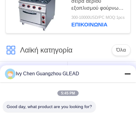
σειρά αερίου
εξοπλισμού φούρνων
εμπορική
300-10000USD/PC MOQ:1pcs
μαγειρεύοντας με 4
ΕΠΙΚΟΙΝΩΝΊΑ
τον καυστήρα 7
Λαϊκή κατηγορία
Όλα
Εμπορικός
Μαγειρεύοντας
Ivy Chen Guangzhou GLEAD
μαγειρεύοντας
εξοπλισμός κουζινών
εξοπλισμός
5:45 PM
Μαγειρεύοντας
Μηχανήματα
Good day, what product are you looking for?
εξοπλισμός
επεξεργασίας
εστιατορίων
τροφίμων
Εμπορικός