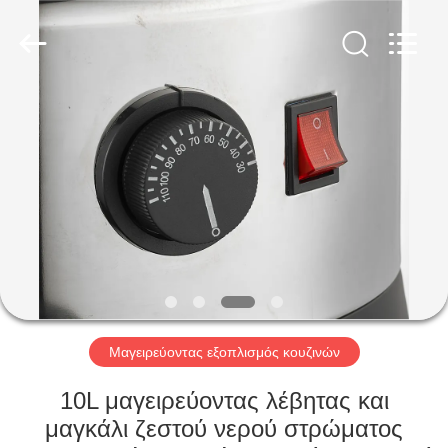
Glead
Kitchen
Equipment
Co.,
Ltd..
All
Rights
Reserved.
ΣΠΊΤΙ
ΠΡΟΪΌΝΤΑ
ΒΊΝΤΕΟ
ΕΜΦΆΝΙΣΗ
VR
Μαγειρεύοντας εξοπλισμός κουζινών
ΣΧΕΤΙΚΆ
10L μαγειρεύοντας λέβητας και
ΜΕ
μαγκάλι ζεστού νερού στρώματος