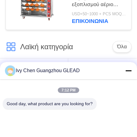
εξοπλισμού αέριο
μηχανών φούρνων
USD+50~1000 + PCS MOQ:PC 1
Rotisserie κοτόπουλου
ΕΠΙΚΟΙΝΩΝΊΑ
εμπορικό
Λαϊκή κατηγορία
Όλα
Εμπορικός
Μαγειρεύοντας
Ivy Chen Guangzhou GLEAD
μαγειρεύοντας
εξοπλισμός κουζινών
εξοπλισμός
7:12 PM
Μαγειρεύοντας
Μηχανήματα
Good day, what product are you looking for?
εξοπλισμός
επεξεργασίας
εστιατορίων
τροφίμων
Εμπορικός
Γραμμή παραγωγής