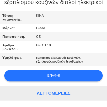
ΕΜΆΣ
εξοπλισμού κουζινών διπλοί ηλεκτρικοί
ΕΠΙΣΚΈΨΕΙΣ
Τόπος
ΚΙΝΑ
καταγωγής:
ΣΤΟ
Μάρκα:
Glead
ΕΡΓΟΣΤΆΣΙΟ
Πιστοποίηση:
CE
Αριθμό
Gl-DTL10
ΈΛΕΓΧΟΣ
μοντέλου:
ΠΟΙΌΤΗΤΑΣ
Υψηλό φως:
,
εμπορικός εξοπλισμός κουζινών
εξοπλισμός κουζινών ξενοδοχείων
ΕΙΔΉΣΕΙΣ
ΕΠΑΦΉ!
ΖΗΤΉΣΤΕ
ΜΙΑ
ΛΕΠΤΟΜΈΡΕΙΕΣ
ΠΡΟΣΦΟΡΆ