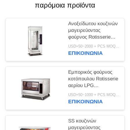
παρόμοια προϊόντα
SITEMAP
Ανοξείδωτου κουζινών
PRIVACY
μαγειρεύοντας
φούρνος Rotisserie
POLICY
εξοπλισμού κάθετος
USD+50~2000 + PCS MOQ:PC 1
ηλεκτρικός
ΕΠΙΚΟΙΝΩΝΊΑ
Εμπορικός φούρνος
κοτόπουλου Rotisserie
αερίου LPG
εστιατορίων για
USD+50~1000 + PCS MOQ:PC 1
ολόκληρο το
ΕΠΙΚΟΙΝΩΝΊΑ
κοτόπουλο
SS κουζινών
μαγειρεύοντας