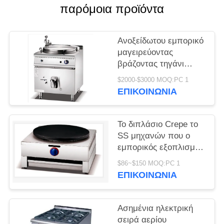
παρόμοια προϊόντα
SITEMAP
Ανοξείδωτου εμπορικό
PRIVACY
μαγειρεύοντας
βράζοντας τηγάνι
POLICY
κατσαρολών σούπας
$2000-$3000 MOQ:PC 1
αερίου εξοπλισμού
ΕΠΙΚΟΙΝΩΝΊΑ
ηλεκτρικό
Το διπλάσιο Crepe το
SS μηχανών που ο
εμπορικός εξοπλισμός
τομέα εστιάσεως
$86~$150 MOQ:PC 1
ηλεκτρικός Crepe ο
ΕΠΙΚΟΙΝΩΝΊΑ
κατασκευαστής
Ασημένια ηλεκτρική
σειρά αερίου