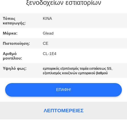
ΕΜΆΣ
ξενοδοχείων εστιατορίων
ΕΠΙΣΚΈΨΕΙΣ
Τόπος
ΚΙΝΑ
καταγωγής:
ΣΤΟ
Μάρκα:
Glead
ΕΡΓΟΣΤΆΣΙΟ
Πιστοποίηση:
CE
Αριθμό
CL-1E4
ΈΛΕΓΧΟΣ
μοντέλου:
ΠΟΙΌΤΗΤΑΣ
Υψηλό φως:
,
εμπορικός εξοπλισμός τομέα εστιάσεως SS
εξοπλισμός κουζινών εμπορικού βαθμού
ΕΙΔΉΣΕΙΣ
ΕΠΑΦΉ!
ΖΗΤΉΣΤΕ
ΜΙΑ
ΛΕΠΤΟΜΈΡΕΙΕΣ
ΠΡΟΣΦΟΡΆ