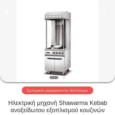
Glead
Kitchen
Equipment
Co.,
Ltd..
All
Rights
Reserved.
ΣΠΊΤΙ
ΠΡΟΪΌΝΤΑ
ΒΊΝΤΕΟ
ΕΜΦΆΝΙΣΗ
VR
Εμπορικός μαγειρεύοντας εξοπλισμός
ΣΧΕΤΙΚΆ
Ηλεκτρική μηχανή Shawarma Kebab
ΜΕ
ανοξείδωτου εξοπλισμού κουζινών