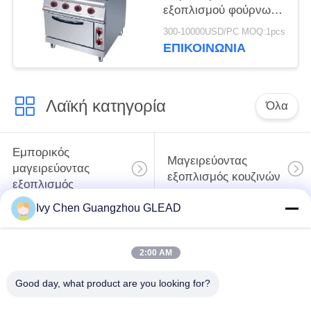
εξοπλισμού φούρνων
εμπορική
300-10000USD/PC MOQ:1pcs
μαγειρεύοντας με 4
ΕΠΙΚΟΙΝΩΝΊΑ
τον καυστήρα 7
Λαϊκή κατηγορία
Όλα
Εμπορικός
Μαγειρεύοντας
μαγειρεύοντας
εξοπλισμός κουζινών
εξοπλισμός
Ivy Chen Guangzhou GLEAD
Μαγειρεύοντας
Μηχανήματα
εξοπλισμός
επεξεργασίας
2:00 AM
εστιατορίων
τροφίμων
Good day, what product are you looking for?
Εμπορικός
Γραμμή παραγωγής