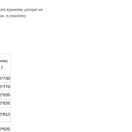
εση εργασίας μπορεί να
και, η ανώτατη
σεις
.)
0*730
0*770
0*935
0*935
0*810
0*935