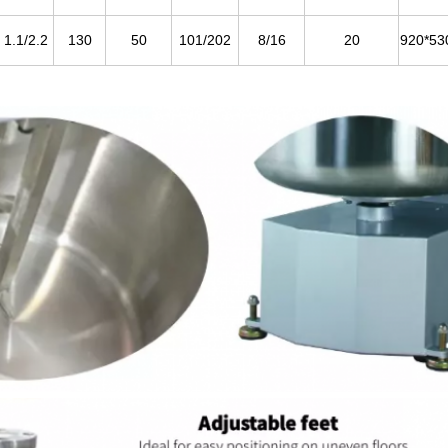
1.1/2.2
130
50
101/202
8/16
20
920*53