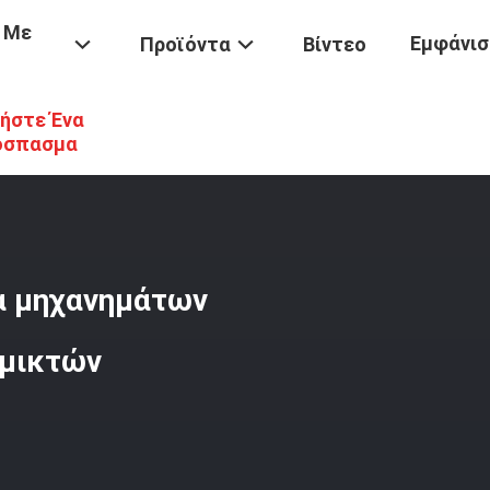
 Με
Εμφάνισ
Προϊόντα
Βίντεο
ήστε Ένα
Τροφίμων
/
Σπειροειδής Διπλή Δράση Ένα Μηχανημάτων Επεξεργασί
όσπασμα
να μηχανημάτων
αμικτών