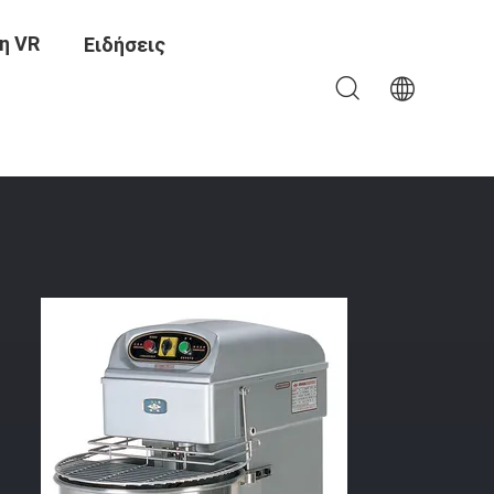
η VR
Ειδήσεις
ας Τροφίμων Αναμικτών Πιστοποίηση CE Ταχύτητας