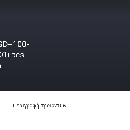
SD+100-
00+pcs
ή
Περιγραφή προϊόντων