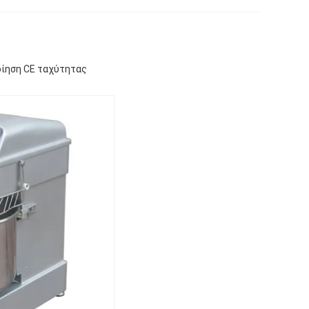
οίηση CE ταχύτητας