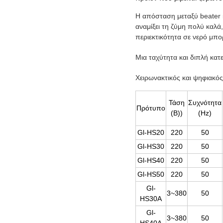
Η απόσταση μεταξύ beater 
αναμίξει τη ζύμη πολύ καλά
περιεκτικότητα σε νερό μπο
Μια ταχύτητα και διπλή κατ
Χειρωνακτικός και ψηφιακός
Τάση
Συχνότητα
Πρότυπο
(Β))
(Hz)
Gl-HS20
220
50
Gl-HS30
220
50
Gl-HS40
220
50
Gl-HS50
220
50
Gl-
3~380
50
HS30A
Gl-
3~380
50