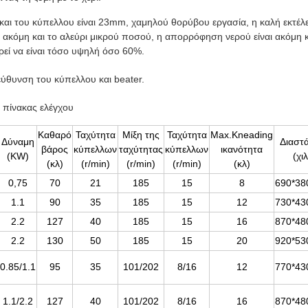
και του κύπελλου είναι 23mm, χαμηλού θορύβου εργασία, η καλή εκτέλ
, ακόμη και το αλεύρι μικρού ποσού, η απορρόφηση νερού είναι ακόμη 
ρεί να είναι τόσο υψηλή όσο 60%.
εύθυνση του κύπελλου και beater.
 πίνακας ελέγχου
Καθαρό
Ταχύτητα
Μίξη της
Ταχύτητα
Max.Kneading
Δύναμη
Διαστά
βάρος
κύπελλων
ταχύτητας
κύπελλων
ικανότητα
(KW)
(χιλ
(κλ)
(r/min)
(r/min)
(r/min)
(κλ)
0,75
70
21
185
15
8
690*38
1.1
90
35
185
15
12
730*43
2.2
127
40
185
15
16
870*48
2.2
130
50
185
15
20
920*53
0.85/1.1
95
35
101/202
8/16
12
770*43
1.1/2.2
127
40
101/202
8/16
16
870*48