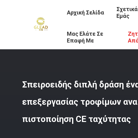
Σχετικά
Αρχική Σελίδα
Εμάς
Μας Ελάτε Σε
Ζητ
Αρχική Σελίδα
/
Προϊόντα
/
Μηχανήματα Επεξεργασίας 
Επαφή Με
Απ
Σπειροειδής διπλή δράση έ
επεξεργασίας τροφίμων αν
πιστοποίηση CE ταχύτητας