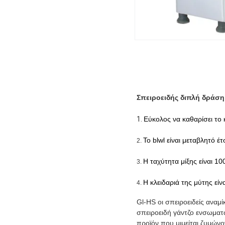
Σπειροειδής διπλή δράσ
1.
Εύκολος να καθαρίσει το 
Το blwl είναι μεταβλητό έ
2.
Η ταχύτητα μίξης είναι
100
3.
Η κλειδαριά της μύτης είν
4.
Gl-HS οι σπειροειδείς αναμί
σπειροειδή γάντζο ενσωματ
προϊόν που μιμείται ζυμώνον