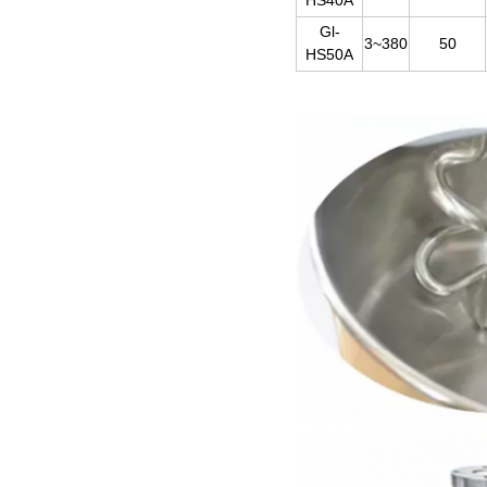
HS40A
Gl-
3~380
50
HS50A