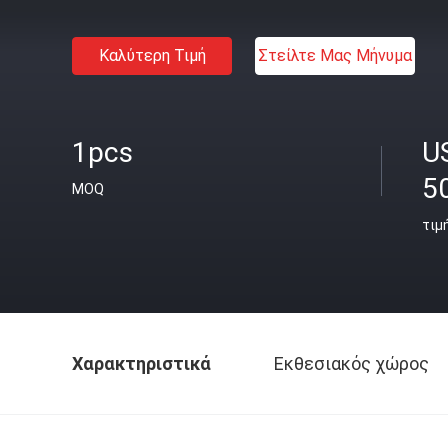
Καλύτερη Τιμή
Στείλτε Μας Μήνυμα
1pcs
U
5
MOQ
τιμ
Χαρακτηριστικά
Εκθεσιακός χώρος