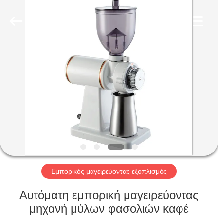
Glead
Kitchen
Equipment
Co.,
Ltd..
All
Rights
Reserved.
ΣΠΊΤΙ
ΠΡΟΪΌΝΤΑ
ΒΊΝΤΕΟ
ΕΜΦΆΝΙΣΗ
VR
Εμπορικός μαγειρεύοντας εξοπλισμός
ΣΧΕΤΙΚΆ
Αυτόματη εμπορική μαγειρεύοντας
ΜΕ
μηχανή μύλων φασολιών καφέ