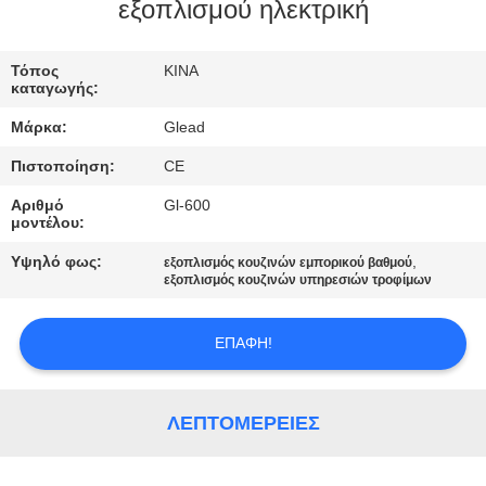
ΕΜΆΣ
εξοπλισμού ηλεκτρική
ΕΠΙΣΚΈΨΕΙΣ
Τόπος
ΚΙΝΑ
καταγωγής:
ΣΤΟ
Μάρκα:
Glead
ΕΡΓΟΣΤΆΣΙΟ
Πιστοποίηση:
CE
Αριθμό
Gl-600
ΈΛΕΓΧΟΣ
μοντέλου:
ΠΟΙΌΤΗΤΑΣ
Υψηλό φως:
,
εξοπλισμός κουζινών εμπορικού βαθμού
εξοπλισμός κουζινών υπηρεσιών τροφίμων
ΕΙΔΉΣΕΙΣ
ΕΠΑΦΉ!
ΖΗΤΉΣΤΕ
ΜΙΑ
ΛΕΠΤΟΜΈΡΕΙΕΣ
ΠΡΟΣΦΟΡΆ