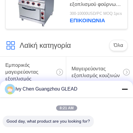
εξοπλισμού φούρνων
εμπορική
300-10000USD/PC MOQ:1pcs
μαγειρεύοντας με 4
ΕΠΙΚΟΙΝΩΝΊΑ
τον καυστήρα 7
Λαϊκή κατηγορία
Όλα
Εμπορικός
Μαγειρεύοντας
μαγειρεύοντας
εξοπλισμός κουζινών
εξοπλισμός
Ivy Chen Guangzhou GLEAD
Μαγειρεύοντας
Μηχανήματα
εξοπλισμός
επεξεργασίας
8:21 AM
εστιατορίων
τροφίμων
Good day, what product are you looking for?
Εμπορικός
Γραμμή παραγωγής