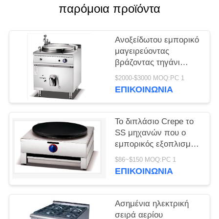
παρόμοια προϊόντα
SITEMAP
Ανοξείδωτου εμπορικό
PRIVACY
μαγειρεύοντας
βράζοντας τηγάνι
POLICY
κατσαρολών σούπας
$2000-$3000 MOQ:PC 1
αερίου εξοπλισμού
ΕΠΙΚΟΙΝΩΝΊΑ
ηλεκτρικό
Το διπλάσιο Crepe το
SS μηχανών που ο
εμπορικός εξοπλισμός
τομέα εστιάσεως
$86~$150 MOQ:PC 1
ηλεκτρικός Crepe ο
ΕΠΙΚΟΙΝΩΝΊΑ
κατασκευαστής
Ασημένια ηλεκτρική
σειρά αερίου