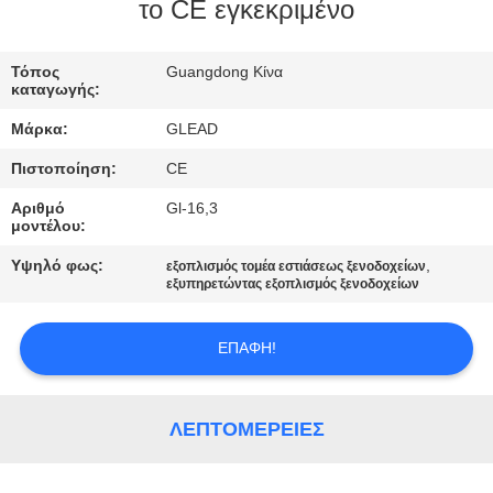
ΕΜΆΣ
το CE εγκεκριμένο
ΕΠΙΣΚΈΨΕΙΣ
Τόπος
Guangdong Κίνα
καταγωγής:
ΣΤΟ
Μάρκα:
GLEAD
ΕΡΓΟΣΤΆΣΙΟ
Πιστοποίηση:
CE
Αριθμό
Gl-16,3
ΈΛΕΓΧΟΣ
μοντέλου:
ΠΟΙΌΤΗΤΑΣ
Υψηλό φως:
,
εξοπλισμός τομέα εστιάσεως ξενοδοχείων
εξυπηρετώντας εξοπλισμός ξενοδοχείων
ΕΙΔΉΣΕΙΣ
ΕΠΑΦΉ!
ΖΗΤΉΣΤΕ
ΜΙΑ
ΛΕΠΤΟΜΈΡΕΙΕΣ
ΠΡΟΣΦΟΡΆ