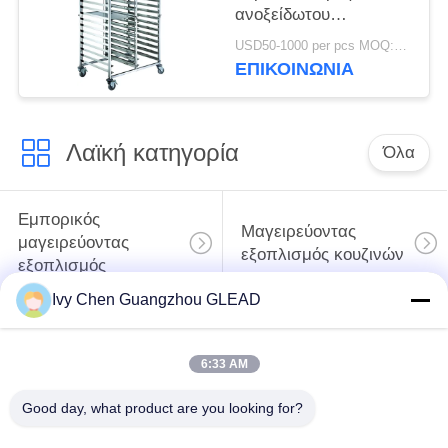
ανοξείδωτου
καροτσακιών ραφιών
USD50-1000 per pcs MOQ:1pcs
δίσκων αρτοποιείων
ΕΠΙΚΟΙΝΩΝΊΑ
εξοπλισμού
ξενοδοχείων
Λαϊκή κατηγορία
Όλα
Εμπορικός
Μαγειρεύοντας
μαγειρεύοντας
εξοπλισμός κουζινών
εξοπλισμός
Ivy Chen Guangzhou GLEAD
Μαγειρεύοντας
Μηχανήματα
εξοπλισμός
επεξεργασίας
6:33 AM
εστιατορίων
τροφίμων
Good day, what product are you looking for?
Εμπορικός
Γραμμή παραγωγής