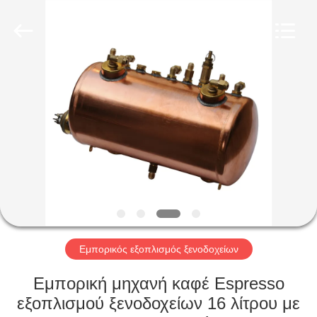
Glead
Kitchen
Equipment
Co.,
Ltd..
All
Rights
Reserved.
ΣΠΊΤΙ
ΠΡΟΪΌΝΤΑ
ΒΊΝΤΕΟ
ΕΜΦΆΝΙΣΗ
VR
Εμπορικός εξοπλισμός ξενοδοχείων
ΣΧΕΤΙΚΆ
Εμπορική μηχανή καφέ Espresso
ΜΕ
εξοπλισμού ξενοδοχείων 16 λίτρου με