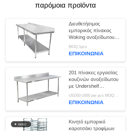
παρόμοια προϊόντα
SITEMAP
Διευθετήσιμος
PRIVACY
εμπορικός πίνακας
Woking ανοξείδωτου
POLICY
κουζινών εξοπλισμού
MOQ:1pcs
ξενοδοχείων
ΕΠΙΚΟΙΝΩΝΊΑ
201 πίνακες εργασίας
κουζινών ανοξείδωτου
με Undershelf
Backsplash Rustproof
USD50-1000 per pcs MOQ:1pcs
ΕΠΙΚΟΙΝΩΝΊΑ
Κινητό εμπορικό
καροτσάκι τροφίμων