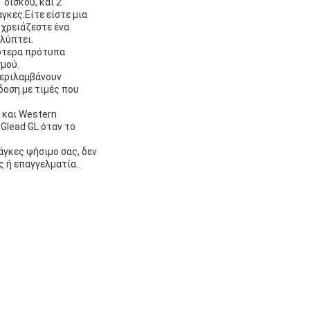
 δίσκου, και 2
γκες.Είτε είστε μια
 χρειάζεστε ένα
λύπτει.
λότερα πρότυπα
μού.
περιλαμβάνουν
δοση.με τιμές που
 και Western
 Glead GL όταν το
άγκες ψήσιμο σας, δεν
ς ή επαγγελματία..