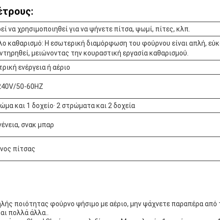
έτρους:
ί να χρησιμοποιηθεί για να ψήνετε πίτσα, ψωμί, πίτες, κλπ.
λο καθαρισμό: Η εσωτερική διαμόρφωση του φούρνου είναι απλή, εύκ
ντηρηθεί, μειώνοντας την κουραστική εργασία καθαρισμού.
ρική ενέργεια ή αέριο
240V/50-60HZ
ώμα και 1 δοχείο· 2 στρώματα και 2 δοχεία
ένεια, σνακ μπαρ
νος πίτσας
ηλής ποιότητας φούρνο ψήσιμο με αέριο, μην ψάχνετε παραπέρα από 
αι πολλά άλλα..