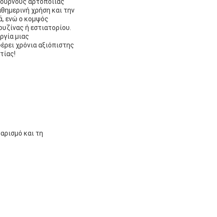
φούρνους αρτοποιίας
αθημερινή χρήση και την
ά, ενώ ο κομψός
υζίνας ή εστιατορίου.
ργία μιας
φέρει χρόνια αξιόπιστης
τίας!
αρισμό και τη