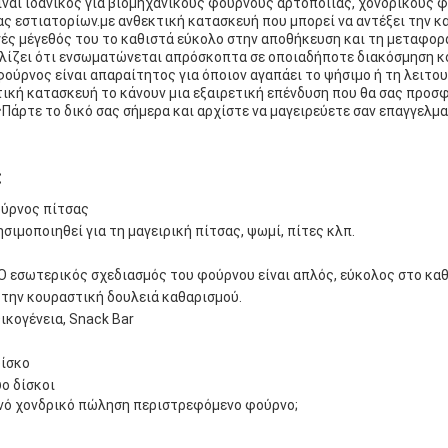
ναι ιδανικός για βιομηχανικούς φούρνους αρτοποιίας, χονδρικούς 
ς εστιατορίων.με ανθεκτική κατασκευή που μπορεί να αντέξει την κ
ές μέγεθός του το καθιστά εύκολο στην αποθήκευση και τη μεταφορ
λίζει ότι ενσωματώνεται απρόσκοπτα σε οποιαδήποτε διακόσμηση κο
φούρνος είναι απαραίτητος για όποιον αγαπάει το ψήσιμο ή τη λειτου
τική κατασκευή το κάνουν μια εξαιρετική επένδυση που θα σας προσ
άρτε το δικό σας σήμερα και αρχίστε να μαγειρεύετε σαν επαγγελμα
:
ούρνος πίτσας
σιμοποιηθεί για τη μαγειρική πίτσας, ψωμί, πίτες κλπ.
Ο εσωτερικός σχεδιασμός του φούρνου είναι απλός, εύκολος στο καθ
 την κουραστική δουλειά καθαρισμού.
ικογένεια, Snack Bar
δίσκο
ο δίσκοι
ηνό χονδρικό πώληση περιστρεφόμενο φούρνο;