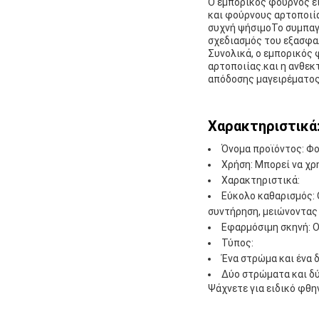
Ο εμπορικός φούρνος εί
και φούρνους αρτοποιία
συχνή ψήσιμοΤο συμπαγ
σχεδιασμός του εξασφα
Συνολικά, ο εμπορικός 
αρτοποιίας.και η ανθεκ
απόδοσης μαγειρέματοςΠ
Χαρακτηριστικά
Όνομα προϊόντος: Φ
Χρήση: Μπορεί να χρη
Χαρακτηριστικά:
Εύκολο καθαρισμός: 
συντήρηση, μειώνοντας
Εφαρμόσιμη σκηνή: Ο
Τύπος:
Ένα στρώμα και ένα 
Δύο στρώματα και δύ
Ψάχνετε για ειδικό φθ