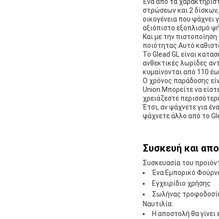
Ένα από τα χαρακτηριστι
στρώσεων και 2 δίσκων, 
οικογένεια που ψάχνει γ
αξιόπιστο εξοπλισμό ψή
Και με την πιστοποίηση
ποιότητας.Αυτό καθιστά
Το Glead GL είναι κατα
ανθεκτικές λωρίδες αν
κυμαίνονται από 110 έω
Ο χρόνος παράδοσης είν
Union.Μπορείτε να είστε
χρειάζεστε περισσότερο
Έτσι, αν ψάχνετε για έ
ψάχνετε άλλο από το Gl
Συσκευή και απ
Συσκευασία του προϊόν
Ένα Εμπορικό Φούρν
Εγχειρίδιο χρήσης
Σωλήνας τροφοδοσί
Ναυτιλία:
Η αποστολή θα γίνει