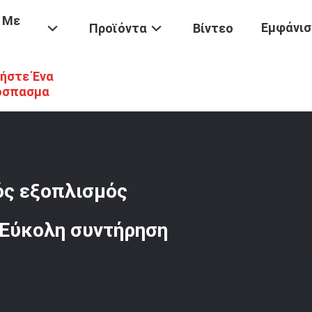
 Με
Εμφάνισ
Προϊόντα
Βίντεο
ήστε Ένα
τος
/
220-240V/50-60HZ Εμπορικός Εξοπλισμός Αρτοποιίας Φούρνος
όσπασμα
ός εξοπλισμός
 Εύκολη συντήρηση