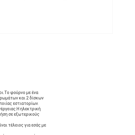
οι.Το φούρνο με ένα
στρωμάτων και 2 δίσκων
ποιίας εστιατορίων.
νέργειας.Η ηλεκτρική
χρήση σε εξωτερικούς
ναι τέλειος για εσάς.με