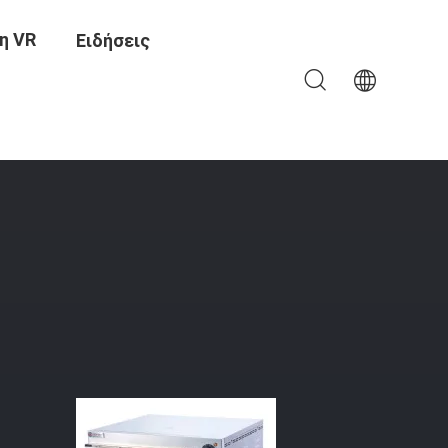
η VR
Ειδήσεις
 Πίτσας Εύκολη Συντήρηση Και Καθαρισμός