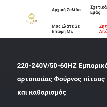
Σχετικά
Αρχική Σελίδα
Εμάς
Μας Ελάτε Σε
Ζητ
Αρχική Σελίδα
/
Προϊόντα
/
Εμπορικός Φούρνος Ψησίμα
Επαφή Με
Απ
220-240V/50-60HZ Εμπορικ
αρτοποιίας Φούρνος πίτσας
και καθαρισμός