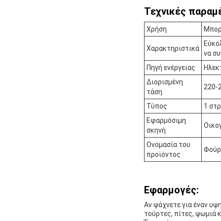
Τεχνικές παραμ
Χρήση
Μπορε
Εύκο
Χαρακτηριστικά
να συ
Πηγή ενέργειας
Ηλεκτ
Διορισμένη
220-
τάση
Τύπος
1 στρ
Εφαρμόσιμη
Οικογ
σκηνή
Ονομασία του
Φούρ
προϊόντος
Εφαρμογές:
Αν ψάχνετε για έναν υψ
τούρτες, πίτες, ψωμιά κ