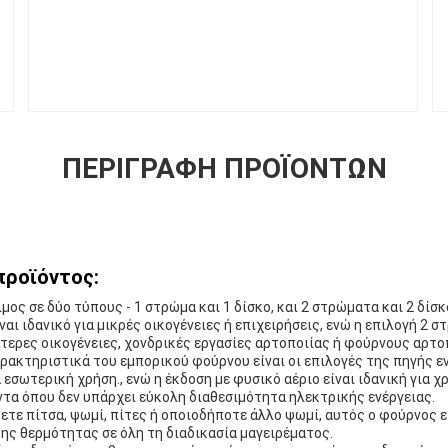
ΠΕΡΙΓΡΑΦΉ ΠΡΟΪΌΝΤΩΝ
προϊόντος:
μος σε δύο τύπους - 1 στρώμα και 1 δίσκο, και 2 στρώματα και 2 δίσκ
ναι ιδανικό για μικρές οικογένειες ή επιχειρήσεις, ενώ η επιλογή 2 
λύτερες οικογένειες, χονδρικές εργασίες αρτοποιίας ή φούρνους αρτο
ρακτηριστικά του εμπορικού φούρνου είναι οι επιλογές της πηγής ε
α εσωτερική χρήση., ενώ η έκδοση με φυσικό αέριο είναι ιδανική για 
τα όπου δεν υπάρχει εύκολη διαθεσιμότητα ηλεκτρικής ενέργειας.
ετε πίτσα, ψωμί, πίτες ή οποιοδήποτε άλλο ψωμί, αυτός ο φούρνος εί
ς θερμότητας σε όλη τη διαδικασία μαγειρέματος.