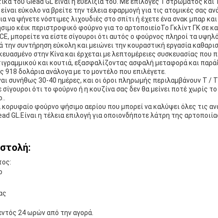
κά του Glead GL είναι η ευελιξία του. Με επιλογές 1 στρώματος και 1
είναι εύκολο να βρείτε την τέλεια εφαρμογή για τις ατομικές σας ανά
ια να ψήνετε νόστιμες λιχουδιές στο σπίτι ή έχετε ένα σνακ μπαρ και
σιμο κέικ περιστροφικό φούρνο για το αρτοποιείοΤο Γκλίντ ΓΚ σε κα
 CE, μπορείτε να είστε σίγουροι ότι αυτός ο φούρνος πληροί τα υψη
 την συντήρηση εύκολη και μειώνει την κουραστική εργασία καθαρισ
σκευασμένο στην Κίνα και έρχεται με λεπτομέρειες συσκευασίας που 
τιγραμμικού και κουτιά, εξασφαλίζοντας ασφαλή μεταφορά και παρά
ς 918 δολάρια ανάλογα με το μοντέλο που επιλέγετε.
αι συνήθως 30-40 ημέρες, και οι όροι πληρωμής περιλαμβάνουν T / T
 σίγουροι ότι το φούρνο ή η κουζίνα σας δεν θα μείνει ποτέ χωρίς το
..
να κορυφαίο φούρνο ψήσιμο αερίου που μπορεί να καλύψει όλες τις αν
ead GL.Είναι η τέλεια επιλογή για οποιονδήποτε λάτρη της αρτοποιία
οστολή:
τος:
ο
ας
 εντός 24 ωρών από την αγορά.