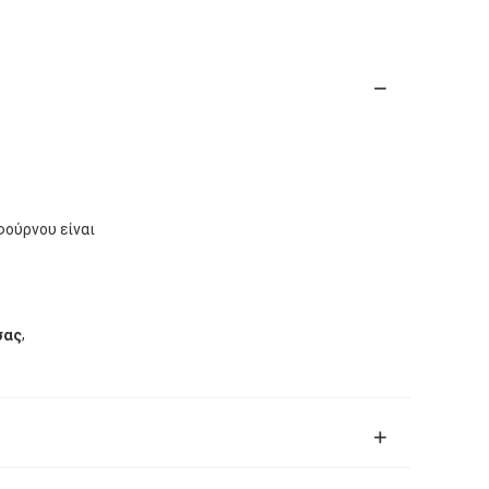
φούρνου είναι
,
σας