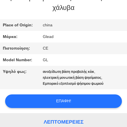
χάλυβα
ΜΕ
ΕΜΆΣ
Place of Origin:
china
Μάρκα:
Glead
ΕΠΙΣΚΈΨΕΙΣ
Πιστοποίηση:
CE
ΣΤΟ
Model Number:
GL
ΕΡΓΟΣΤΆΣΙΟ
Υψηλό φως:
,
ανοξείδωτη βάση προβολής κέικ
,
ηλεκτρική μονωτική βάση ψησίματος
Εμπορικό εξοπλισμό ψήσιμου ψωμιού
ΈΛΕΓΧΟΣ
ΠΟΙΌΤΗΤΑΣ
ΕΠΑΦΉ!
ΕΙΔΉΣΕΙΣ
ΛΕΠΤΟΜΈΡΕΙΕΣ