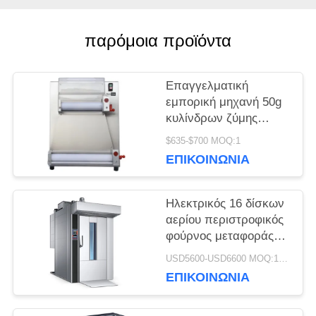
ΖΗΤΉΣΤΕ
παρόμοια προϊόντα
ΜΙΑ
Επαγγελματική
ΠΡΟΣΦΟΡΆ
εμπορική μηχανή 50g
κυλίνδρων ζύμης
πιτσών εξοπλισμού
$635-$700 MOQ:1
SITEMAP
ψησίματος - 500g
ΕΠΙΚΟΙΝΩΝΊΑ
PRIVACY
Ηλεκτρικός 16 δίσκων
αερίου περιστροφικός
POLICY
φούρνος μεταφοράς
φούρνων βιομηχανικός
USD5600-USD6600 MOQ:1piece
εμπορικός
ΕΠΙΚΟΙΝΩΝΊΑ
περιστροφικός