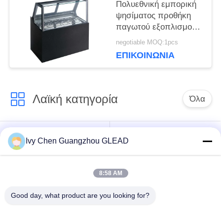
Πολυεθνική εμπορική
ψησίματος προθήκη
παγωτού εξοπλισμού
έξοχη
negotiable MOQ:1pcs
ΕΠΙΚΟΙΝΩΝΊΑ
Λαϊκή κατηγορία
Όλα
Εμπορικός
Μαγειρεύοντας
Ivy Chen Guangzhou GLEAD
μαγειρεύοντας
εξοπλισμός κουζινών
εξοπλισμός
8:58 AM
Μαγειρεύοντας
Μηχανήματα
Good day, what product are you looking for?
εξοπλισμός
επεξεργασίας
εστιατορίων
τροφίμων