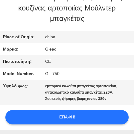
κουζίνας αρτοποιίας Μούλντερ
ΜΕ
μπαγκέτας
ΕΜΆΣ
Place of Origin:
china
ΕΠΙΣΚΈΨΕΙΣ
Μάρκα:
Glead
ΣΤΟ
Πιστοποίηση:
CE
ΕΡΓΟΣΤΆΣΙΟ
Model Number:
GL-750
Υψηλό φως:
,
εμπορικό καλούπι μπαγκέτας αρτοποιείου
ΈΛΕΓΧΟΣ
,
αντικολλητικό καλούπι μπαγκέτας 220V
Συσκευές ψήσιμης βιομηχανίας 380v
ΠΟΙΌΤΗΤΑΣ
ΕΠΑΦΉ!
ΕΙΔΉΣΕΙΣ