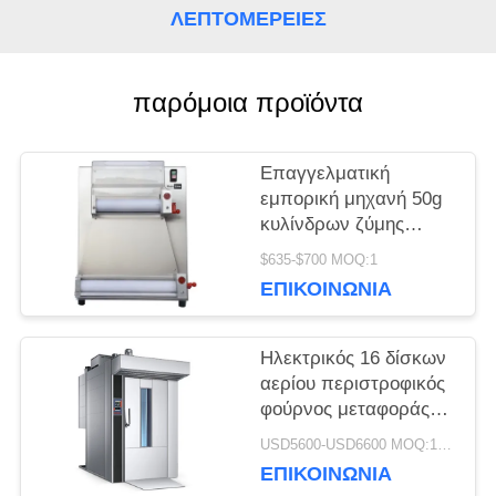
ΛΕΠΤΟΜΈΡΕΙΕΣ
ΖΗΤΉΣΤΕ
παρόμοια προϊόντα
ΜΙΑ
ΠΡΟΣΦΟΡΆ
Επαγγελματική
εμπορική μηχανή 50g
κυλίνδρων ζύμης
SITEMAP
πιτσών εξοπλισμού
$635-$700 MOQ:1
ψησίματος - 500g
ΕΠΙΚΟΙΝΩΝΊΑ
PRIVACY
POLICY
Ηλεκτρικός 16 δίσκων
αερίου περιστροφικός
φούρνος μεταφοράς
φούρνων βιομηχανικός
USD5600-USD6600 MOQ:1piece
εμπορικός
ΕΠΙΚΟΙΝΩΝΊΑ
περιστροφικός