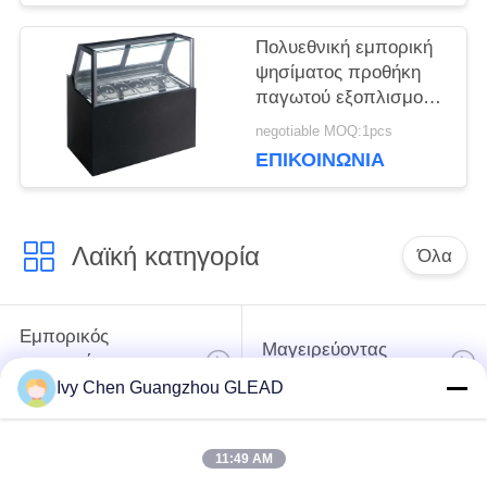
Πολυεθνική εμπορική
ψησίματος προθήκη
παγωτού εξοπλισμού
έξοχη
negotiable MOQ:1pcs
ΕΠΙΚΟΙΝΩΝΊΑ
Λαϊκή κατηγορία
Όλα
Εμπορικός
Μαγειρεύοντας
μαγειρεύοντας
εξοπλισμός κουζινών
εξοπλισμός
Ivy Chen Guangzhou GLEAD
Μαγειρεύοντας
Μηχανήματα
11:49 AM
εξοπλισμός
επεξεργασίας