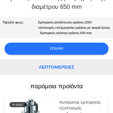
διαμέτρου 650 mm
ΜΕ
ΕΜΆΣ
Υψηλό φως:
,
Εμπορικός αλεξίπτωτος κρέατος 220V
εξοπλισμός επεξεργασίας κρέατος με τροχιά ζώνης
,
Εμπορικός αλέστης κρέατος 650 mm
ΕΠΙΣΚΈΨΕΙΣ
ΣΤΟ
ΕΠΑΦΉ!
ΕΡΓΟΣΤΆΣΙΟ
ΛΕΠΤΟΜΈΡΕΙΕΣ
ΈΛΕΓΧΟΣ
παρόμοια προϊόντα
ΠΟΙΌΤΗΤΑΣ
Αυτόματος εμπορικός
ΕΙΔΉΣΕΙΣ
εξοπλισμός