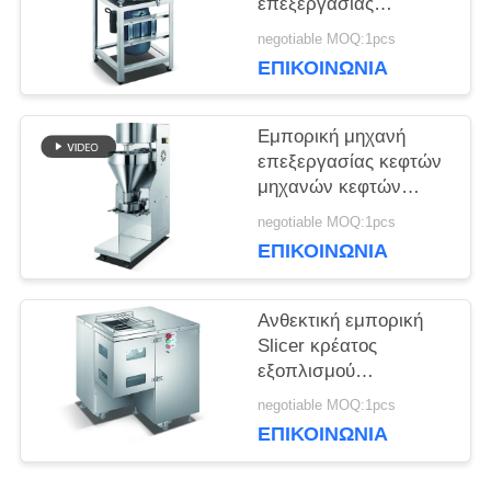
επεξεργασίας
κρέατος, ηλεκτρικός
negotiable MOQ:1pcs
ΖΗΤΉΣΤΕ
κατασκευαστής
ΕΠΙΚΟΙΝΩΝΊΑ
κεφτών
ΜΙΑ
Εμπορική μηχανή
ΠΡΟΣΦΟΡΆ
επεξεργασίας κεφτών
μηχανών κεφτών
υψηλής ταχύτητας
negotiable MOQ:1pcs
SITEMAP
γύρω από τη μορφή
ΕΠΙΚΟΙΝΩΝΊΑ
PRIVACY
Ανθεκτική εμπορική
Slicer κρέατος
POLICY
εξοπλισμού
επεξεργασίας κρέατος
negotiable MOQ:1pcs
μηχανή κοπτών
ΕΠΙΚΟΙΝΩΝΊΑ
λουρίδων