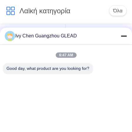
Λαϊκή κατηγορία
Όλα
Εμπορικός
Μαγειρεύοντας
Ivy Chen Guangzhou GLEAD
μαγειρεύοντας
εξοπλισμός κουζινών
εξοπλισμός
6:47 AM
Μαγειρεύοντας
Μηχανήματα
Good day, what product are you looking for?
εξοπλισμός
επεξεργασίας
εστιατορίων
τροφίμων
Εμπορικός
Γραμμή παραγωγής
εξοπλισμός
αρτοποιίας
ψησίματος
Βιομηχανικός
Εμπορικός φούρνος