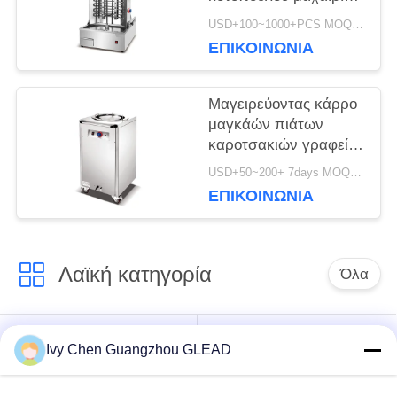
Kebab Shawarma
USD+100~1000+PCS MOQ:PC 1
εξοπλισμού ηλεκτρική
ΕΠΙΚΟΙΝΩΝΊΑ
Μαγειρεύοντας κάρρο
μαγκάών πιάτων
καροτσακιών γραφείου
μαγκάών πιάτων
USD+50~200+ 7days MOQ:PC 1
εξοπλισμού
ΕΠΙΚΟΙΝΩΝΊΑ
εστιατορίων
ξενοδοχείων
Λαϊκή κατηγορία
Όλα
Εμπορικός
Μαγειρεύοντας
Ivy Chen Guangzhou GLEAD
μαγειρεύοντας
εξοπλισμός κουζινών
εξοπλισμός