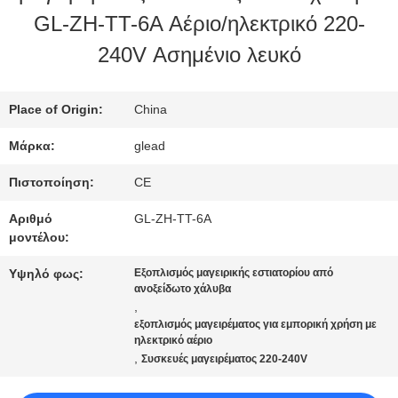
GL-ZH-TT-6A Αέριο/ηλεκτρικό 220-
ΜΕ
240V Ασημένιο λευκό
ΕΜΆΣ
Place of Origin:
China
ΕΠΙΣΚΈΨΕΙΣ
Μάρκα:
glead
ΣΤΟ
Πιστοποίηση:
CE
ΕΡΓΟΣΤΆΣΙΟ
Αριθμό
GL-ZH-TT-6A
μοντέλου:
ΈΛΕΓΧΟΣ
Υψηλό φως:
Εξοπλισμός μαγειρικής εστιατορίου από
ανοξείδωτο χάλυβα
,
ΠΟΙΌΤΗΤΑΣ
εξοπλισμός μαγειρέματος για εμπορική χρήση με
ηλεκτρικό αέριο
,
Συσκευές μαγειρέματος 220-240V
ΕΙΔΉΣΕΙΣ