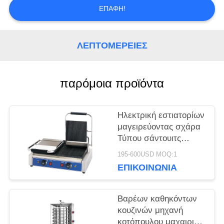
ΕΠΑΦΉ!
ΖΗΤΉΣΤΕ
ΛΕΠΤΟΜΈΡΕΙΕΣ
ΜΙΑ
ΠΡΟΣΦΟΡΆ
παρόμοια προϊόντα
SITEMAP
Ηλεκτρική εστιατορίων
μαγειρεύοντας σχάρα
Τύπου σάντουιτς
PRIVACY
ταψακιών σχαρών
195-600USD MOQ:1
επαφών εξοπλισμού
POLICY
ΕΠΙΚΟΙΝΩΝΊΑ
διπλή
Βαρέων καθηκόντων
κουζινών μηχανή
κοτόπουλου μαχαιριών