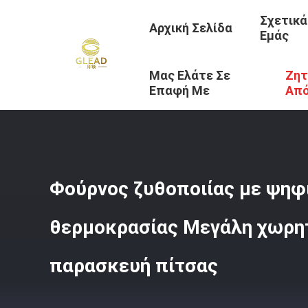
Σχετικά
Αρχική Σελίδα
Εμάς
Μας Ελάτε Σε
Ζητ
Αρχική Σελίδα
/
Προϊόντα
/
Εμπορικός Φούρνος Ψησίμα
Επαφή Με
Απ
Φούρνος ζυθοποιίας με ψηφ
θερμοκρασίας Μεγάλη χωρητ
παρασκευή πίτσας