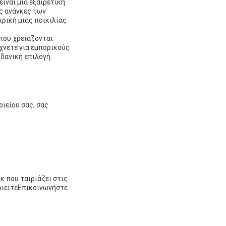
ίναι μια εξαιρετική
ις ανάγκες των
ιρική μιας ποικιλίας
 που χρειάζονται
χνετε για εμπορικούς
ιδανική επιλογή.
ιείου σας, σας
κ που ταιριάζει στις
οιείτεΕπικοινωνήστε