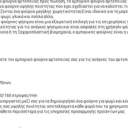
ά φούρνα αρτοποιίας προς πώληση, το εμπορικό φούρνο αρτοποιίας ε
ένα φούρνο υψηλής ποιότητας που έχει σχεδιαστεί για να καλύπτει τ
ζονται ένα φούρνο μεγάλης χωρητικότηταςΕίναι ιδανικό για τη μαγε
 ψωμί, γλυκά και πολλά άλλα.
 φούρνος ψήσιμου είναι μια εξαιρετική επιλογή για τις επιχειρήσεις
ότητας για τις ανάγκες ψήσιμου.και είναι ασφαλές στη χρήσηΑν ψά
ιεία ή τη ζαχαροπλαστική βιομηχανία, ο εμπορικός φούρνος είναι η 
ετε τον εμπορικό φούρνο αρτοποιίας σας για τις ανάγκες του αρτοπο
470mm
20/160 στροφές/min
υνεργαστεί μαζί σας για να δημιουργήσει ένα φούρνο για ψωμί και κέι
ής σας.υψηλής ποιότητας αποτελέσματα κάθε φορά που τα χρησιμοπ
 μάθετε περισσότερα για τις υπηρεσίες προσαρμογής προϊόντων μας.