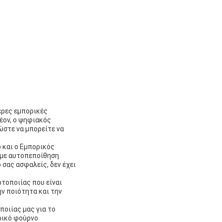
ερες εμπορικές
έον, ο ψηφιακός
ώστε να μπορείτε να
 και ο Εμπορικός
 με αυτοπεποίθηση
 σας ασφαλείς, δεν έχει
ρτοποιίας που είναι
ην ποιότητα και την
ποιίας μας για το
ρικό φούρνο