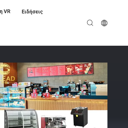
η VR
Ειδήσεις
η Χωρητικότητα Για Την Παρασκευή Πίτσας