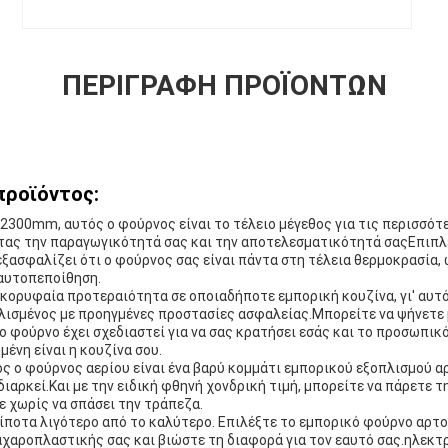
ΠΕΡΙΓΡΑΦΉ ΠΡΟΪΌΝΤΩΝ
προϊόντος:
300mm, αυτός ο φούρνος είναι το τέλειο μέγεθος για τις περισσότ
τας την παραγωγικότητά σας και την αποτελεσματικότητά σαςΕπιπλ
ξασφαλίζει ότι ο φούρνος σας είναι πάντα στη τέλεια θερμοκρασία, 
 αυτοπεποίθηση.
 κορυφαία προτεραιότητα σε οποιαδήποτε εμπορική κουζίνα, γι' αυτό
πλισμένος με προηγμένες προστασίες ασφαλείας.Μπορείτε να ψήνετε
ο φούρνο έχει σχεδιαστεί για να σας κρατήσει εσάς και το προσωπικό
ένη είναι η κουζίνα σου.
ός ο φούρνος αερίου είναι ένα βαρύ κομμάτι εμπορικού εξοπλισμού α
ιαρκεί.Και με την ειδική φθηνή χονδρική τιμή, μπορείτε να πάρετε τ
 χωρίς να σπάσει την τράπεζα.
ίποτα λιγότερο από το καλύτερο. Επιλέξτε το εμπορικό φούρνο αρτο
αχαροπλαστικής σας και βιώστε τη διαφορά για τον εαυτό σας.ηλεκτ