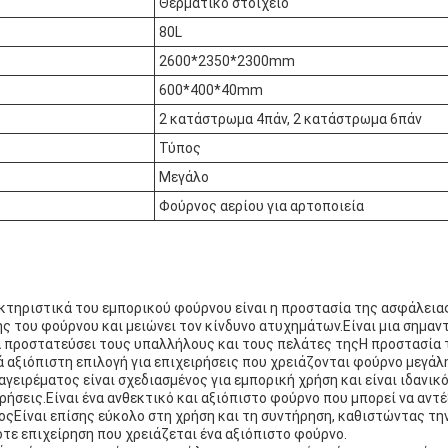
Θερματικό στοιχείο
80L
2600*2350*2300mm
600*400*40mm
2 κατάστρωμα 4πάν, 2 κατάστρωμα 6πάν
Τύπος
Μεγάλο
Φούρνος αερίου για αρτοποιεία
κτηριστικά του εμπορικού φούρνου είναι η προστασία της ασφάλειας
ς του φούρνου και μειώνει τον κίνδυνο ατυχημάτων.Είναι μια σημαντ
να προστατεύσει τους υπαλλήλους και τους πελάτες τηςΗ προστασία
 αξιόπιστη επιλογή για επιχειρήσεις που χρειάζονται φούρνο μεγά
γειρέματος είναι σχεδιασμένος για εμπορική χρήση και είναι ιδανικό
ρήσεις.Είναι ένα ανθεκτικό και αξιόπιστο φούρνο που μπορεί να αντέ
ςΕίναι επίσης εύκολο στη χρήση και τη συντήρηση, καθιστώντας την
τε επιχείρηση που χρειάζεται ένα αξιόπιστο φούρνο.