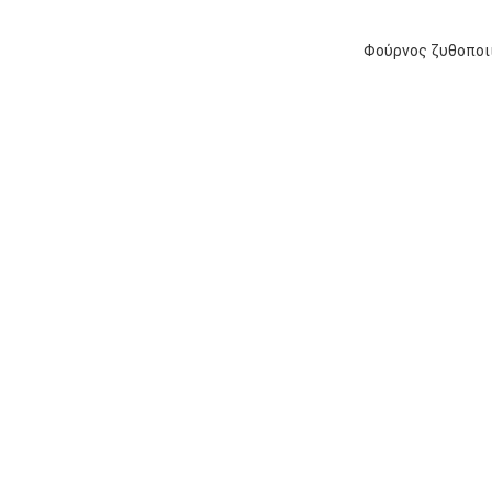
Φούρνος ζυθοποιί