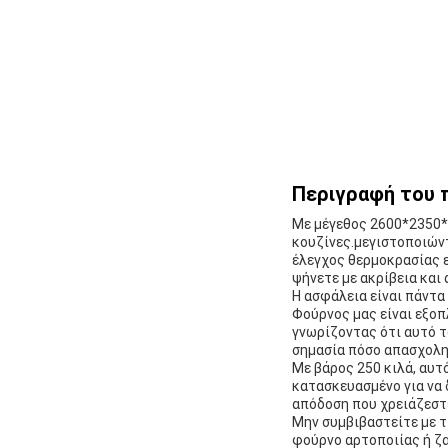
Περιγραφή του 
Με μέγεθος 2600*2350*2
κουζίνες.μεγιστοποιών
έλεγχος θερμοκρασίας ε
ψήνετε με ακρίβεια και
Η ασφάλεια είναι πάντα
Φούρνος μας είναι εξο
γνωρίζοντας ότι αυτό τ
σημασία πόσο απασχολημ
Με βάρος 250 κιλά, αυτ
κατασκευασμένο για να δ
απόδοση που χρειάζεστε
Μην συμβιβαστείτε με τ
φούρνο αρτοποιίας ή ζ