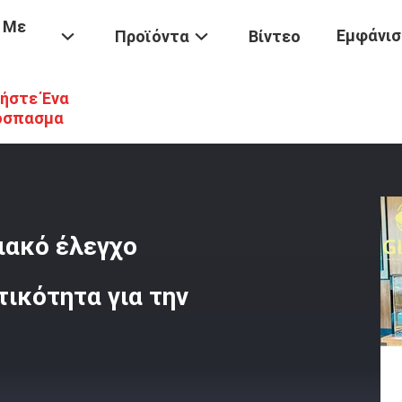
 Με
Εμφάνισ
Προϊόντα
Βίντεο
ήστε Ένα
τος
/
Φούρνος Ζυθοποιίας Με Ψηφιακό Έλεγχο Θερμοκρασίας Μεγάλ
όσπασμα
ιακό έλεγχο
ικότητα για την