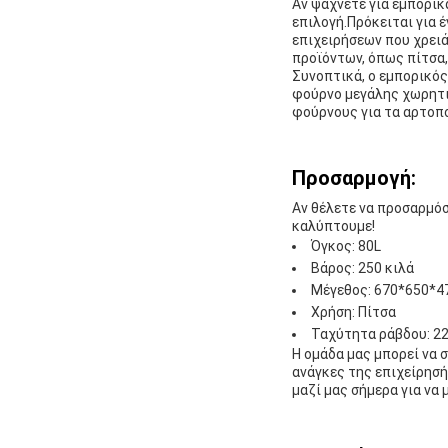
Αν ψάχνετε για εμπορικ
επιλογή.Πρόκειται για 
επιχειρήσεων που χρειά
προϊόντων, όπως πίτσα,
Συνοπτικά, ο εμπορικός
φούρνο μεγάλης χωρητικ
φούρνους για τα αρτοπο
Προσαρμογή:
Αν θέλετε να προσαρμόσ
καλύπτουμε!
Όγκος: 80L
Βάρος: 250 κιλά
Μέγεθος: 670*650*
Χρήση: Πίτσα
Ταχύτητα ράβδου: 2
Η ομάδα μας μπορεί να σ
ανάγκες της επιχείρησ
μαζί μας σήμερα για να