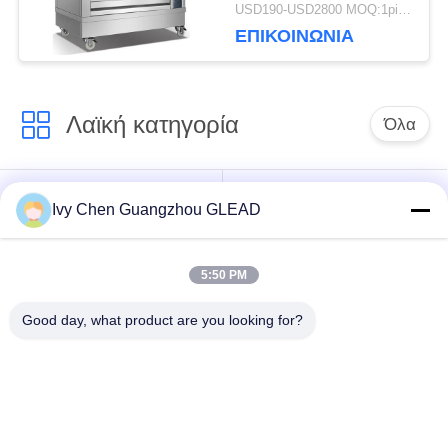
φούρνων εμπορικός
USD190-USD2800 MOQ:1piece
ηλεκτρικός
ΕΠΙΚΟΙΝΩΝΊΑ
ελευθερώνει Tanding
Λαϊκή κατηγορία
Όλα
Εμπορικός
Μαγειρεύοντας
Ivy Chen Guangzhou GLEAD
μαγειρεύοντας
εξοπλισμός κουζινών
εξοπλισμός
5:50 PM
Μαγειρεύοντας
Μηχανήματα
Good day, what product are you looking for?
εξοπλισμός
επεξεργασίας
εστιατορίων
τροφίμων
Εμπορικός
Γραμμή παραγωγής
εξοπλισμός
αρτοποιίας