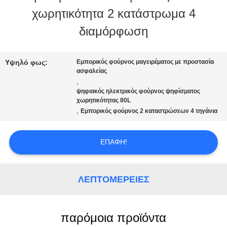
χωρητικότητα 2 κατάστρωμα 4
ΜΕ
διαμόρφωση
ΕΜΆΣ
Υψηλό φως:
Εμπορικός φούρνος μαγειρέματος με προστασία
ασφαλείας
ΕΠΙΣΚΈΨΕΙΣ
,
ψηφιακός ηλεκτρικός φούρνος ψηφίσματος
ΣΤΟ
χωρητικότητας 80L
,
Εμπορικός φούρνος 2 καταστρώσεων 4 τηγάνια
ΕΡΓΟΣΤΆΣΙΟ
ΕΠΑΦΉ!
ΈΛΕΓΧΟΣ
ΠΟΙΌΤΗΤΑΣ
ΛΕΠΤΟΜΈΡΕΙΕΣ
ΕΙΔΉΣΕΙΣ
παρόμοια προϊόντα