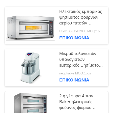
Ηλεκτρικός εμπορικός
ΖΗΤΉΣΤΕ
ψησίματος φούρνων
αερίου πιτσών
ΜΙΑ
εξοπλισμός ψησίματος
USD130-USD2800 MOQ:1piece
ΠΡΟΣΦΟΡΆ
φούρνων εμπορικός
ΕΠΙΚΟΙΝΩΝΊΑ
SITEMAP
Μικροϋπολογιστών
υπολογιστών
εμπορικός ψησίματος
PRIVACY
αναμίκτης ζύμης
negotiable MOQ:1pcs
αλευριού φούρνων
ΕΠΙΚΟΙΝΩΝΊΑ
POLICY
βαρέων καθηκόντων
οριζόντιος
2 η γέφυρα 4 παν
Baker ηλεκτρικός
φούρνος ψωμιού