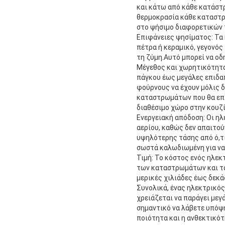
και κάτω από κάθε κατάστ
θερμοκρασία κάθε καταστρ
στο ψήσιμο διαφορετικών 
Επιφάνειες ψησίματος: Τ
πέτρα ή κεραμικό, γεγονό
τη ζύμη.Αυτό μπορεί να οδ
Μέγεθος και χωρητικότητα:
πάγκου έως μεγάλες επιδα
φούρνους να έχουν μόλις δ
καταστρωμάτων που θα επι
διαθέσιμο χώρο στην κουζί
Ενεργειακή απόδοση: Οι ηλ
αερίου, καθώς δεν απαιτού
υψηλότερης τάσης από ό,τι
σωστά καλωδιωμένη για να
Τιμή: Το κόστος ενός ηλεκ
των καταστρωμάτων και τα
μερικές χιλιάδες έως δεκά
Συνολικά, ένας ηλεκτρικός
χρειάζεται να παράγει μεγ
σημαντικό να λάβετε υπόψη
ποιότητα και η ανθεκτικό