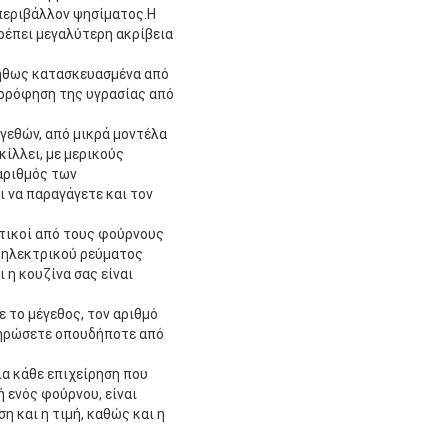
περιβάλλον ψησίματος.Η
ρέπει μεγαλύτερη ακρίβεια
νήθως κατασκευασμένα από
ορρόφηση της υγρασίας από
γεθών, από μικρά μοντέλα
ίλλει, με μερικούς
αριθμός των
 να παραγάγετε και τον
οτικοί από τους φούρνους
ή ηλεκτρικού ρεύματος
 η κουζίνα σας είναι
 το μέγεθος, τον αριθμό
ληρώσετε οπουδήποτε από
ια κάθε επιχείρηση που
 ενός φούρνου, είναι
 και η τιμή, καθώς και η