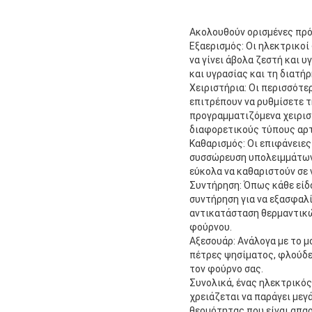
Ακολουθούν ορισμένες πρό
Εξαερισμός: Οι ηλεκτρικοί
να γίνει άβολα ζεστή και 
και υγρασίας και τη διατή
Χειριστήρια: Οι περισσότε
επιτρέπουν να ρυθμίσετε τ
προγραμματιζόμενα χειρισ
διαφορετικούς τύπους αρ
Καθαρισμός: Οι επιφάνειες
συσσώρευση υπολειμμάτων
εύκολα να καθαριστούν σε 
Συντήρηση: Όπως κάθε είδ
συντήρηση για να εξασφαλ
αντικατάσταση θερμαντικώ
φούρνου.
Αξεσουάρ: Ανάλογα με το μ
πέτρες ψησίματος, φλούδες
τον φούρνο σας.
Συνολικά, ένας ηλεκτρικός
χρειάζεται να παράγει με
θερμότητας που είναι απα