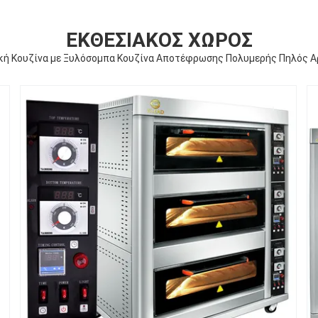
ΕΚΘΕΣΙΑΚΌΣ ΧΏΡΟΣ
κή Κουζίνα με Ξυλόσομπα Κουζίνα Αποτέφρωσης Πολυμερής Πηλός 