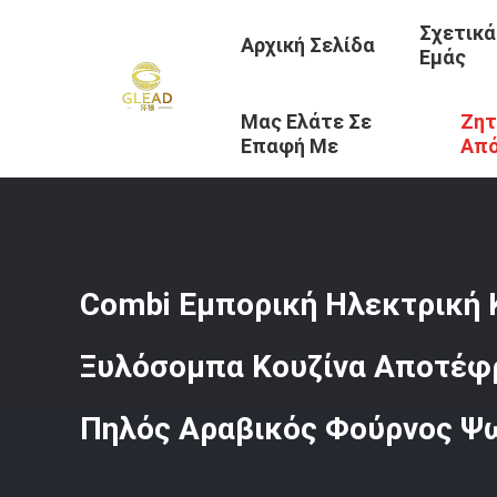
Σχετικά
Αρχική Σελίδα
Εμάς
Μας Ελάτε Σε
Ζητ
Αρχική Σελίδα
/
Προϊόντα
/
Εμπορικός Φούρνος Ψησίμα
Επαφή Με
Απ
Combi Εμπορική Ηλεκτρική 
Ξυλόσομπα Κουζίνα Αποτέφ
Πηλός Αραβικός Φούρνος Ψ