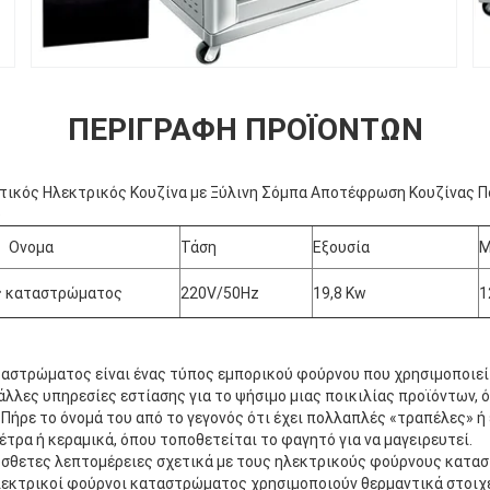
ΠΕΡΙΓΡΑΦΉ ΠΡΟΪΌΝΤΩΝ
τικός Ηλεκτρικός Κουζίνα με Ξύλινη Σόμπα Αποτέφρωση Κουζίνας 
ύ
Ονομα
Τάση
Εξουσία
Μ
 καταστρώματος
220V/50Hz
19,8 Kw
1
αστρώματος είναι ένας τύπος εμπορικού φούρνου που χρησιμοποιεί
 άλλες υπηρεσίες εστίασης για το ψήσιμο μιας ποικιλίας προϊόντων, 
Πήρε το όνομά του από το γεγονός ότι έχει πολλαπλές «τραπέλες» ή
τρα ή κεραμικά, όπου τοποθετείται το φαγητό για να μαγειρευτεί.
σθετες λεπτομέρειες σχετικά με τους ηλεκτρικούς φούρνους κατα
ηλεκτρικοί φούρνοι καταστρώματος χρησιμοποιούν θερμαντικά στοιχ