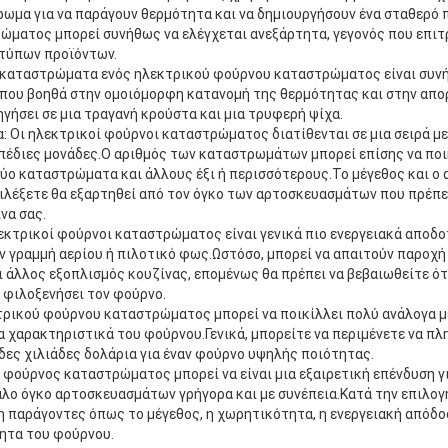
ρωμα για να παράγουν θερμότητα και να δημιουργήσουν ένα σταθερό 
ώματος μπορεί συνήθως να ελέγχεται ανεξάρτητα, γεγονός που επιτ
τύπων προϊόντων.
α καταστρώματα ενός ηλεκτρικού φούρνου καταστρώματος είναι συ
ς που βοηθά στην ομοιόμορφη κατανομή της θερμότητας και στην απ
ηγήσει σε μια τραγανή κρούστα και μια τρυφερή ψίχα.
 Οι ηλεκτρικοί φούρνοι καταστρώματος διατίθενται σε μια σειρά με
πέδιες μονάδες.Ο αριθμός των καταστρωμάτων μπορεί επίσης να ποικ
ύο καταστρώματα και άλλους έξι ή περισσότερους.Το μέγεθος και ο 
λέξετε θα εξαρτηθεί από τον όγκο των αρτοσκευασμάτων που πρέπει
να σας.
εκτρικοί φούρνοι καταστρώματος είναι γενικά πιο ενεργειακά αποδ
ν γραμμή αερίου ή πιλοτικό φως.Ωστόσο, μπορεί να απαιτούν παροχ
 άλλος εξοπλισμός κουζίνας, επομένως θα πρέπει να βεβαιωθείτε ότι
 φιλοξενήσει τον φούρνο.
τρικού φούρνου καταστρώματος μπορεί να ποικίλλει πολύ ανάλογα με
 χαρακτηριστικά του φούρνου.Γενικά, μπορείτε να περιμένετε να π
δες χιλιάδες δολάρια για έναν φούρνο υψηλής ποιότητας.
 φούρνος καταστρώματος μπορεί να είναι μια εξαιρετική επένδυση γ
άλο όγκο αρτοσκευασμάτων γρήγορα και με συνέπεια.Κατά την επιλογή
 παράγοντες όπως το μέγεθος, η χωρητικότητα, η ενεργειακή απόδοση
τητα του φούρνου.