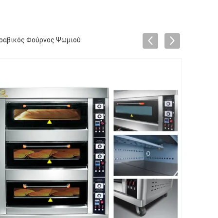
Αραβικός Φούρνος Ψωμιού