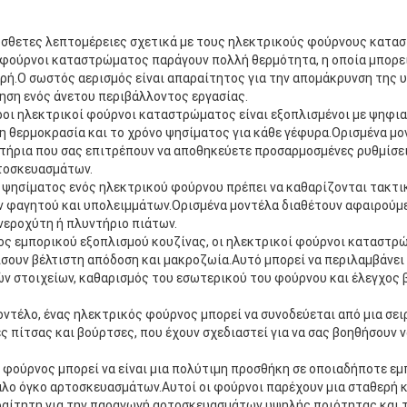
σθετες λεπτομέρειες σχετικά με τους ηλεκτρικούς φούρνους κατα
 φούρνοι καταστρώματος παράγουν πολλή θερμότητα, η οποία μπορεί 
υγρή.Ο σωστός αερισμός είναι απαραίτητος για την απομάκρυνση της
ρηση ενός άνετου περιβάλλοντος εργασίας.
ροι ηλεκτρικοί φούρνοι καταστρώματος είναι εξοπλισμένοι με ψηφια
η θερμοκρασία και το χρόνο ψησίματος για κάθε γέφυρα.Ορισμένα μο
τήρια που σας επιτρέπουν να αποθηκεύετε προσαρμοσμένες ρυθμίσει
τοσκευασμάτων.
 ψησίματος ενός ηλεκτρικού φούρνου πρέπει να καθαρίζονται τακτικ
 φαγητού και υπολειμμάτων.Ορισμένα μοντέλα διαθέτουν αφαιρούμ
νεροχύτη ή πλυντήριο πιάτων.
ος εμπορικού εξοπλισμού κουζίνας, οι ηλεκτρικοί φούρνοι καταστρ
ίσουν βέλτιστη απόδοση και μακροζωία.Αυτό μπορεί να περιλαμβάνει
ν στοιχείων, καθαρισμός του εσωτερικού του φούρνου και έλεγχος
οντέλο, ένας ηλεκτρικός φούρνος μπορεί να συνοδεύεται από μια σε
 πίτσας και βούρτσες, που έχουν σχεδιαστεί για να σας βοηθήσουν 
 φούρνος μπορεί να είναι μια πολύτιμη προσθήκη σε οποιαδήποτε εμ
γάλο όγκο αρτοσκευασμάτων.Αυτοί οι φούρνοι παρέχουν μια σταθερή 
ραίτητη για την παραγωγή αρτοσκευασμάτων υψηλής ποιότητας και 