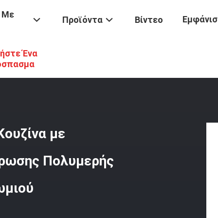
 Με
Εμφάνισ
Προϊόντα
Βίντεο
ήστε Ένα
τος
/
Combi Εμπορική Ηλεκτρική Κουζίνα Με Ξυλόσομπα Κουζίνα Α
όσπασμα
Κουζίνα με
ρωσης Πολυμερής
ωμιού