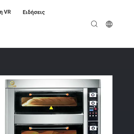
η VR
Ειδήσεις
ποτέφρωσης Πολυμερής Πηλός Αραβικός Φούρνος Ψωμιού