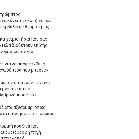
στρώματος:
να κάνει την κουζίνα σας
 υπερβολικής θερμότητας
κά χειριστήρια που σας
ντέλα διαθέτουν επίσης
ς ψησίματος για
ά για να αποφευχθεί η
ενα δάπεδα που μπορούν
ώματος απαιτούν τακτική
 εργασίες όπως
 βαθμονόμησης του
ιρά από αξεσουάρ, όπως
να αξιοποιήσετε στο έπακρο
πορική κουζίνα που
και ομοιόμορφη πηγή
τα πολλαπλά