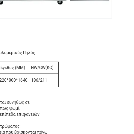
Πολυμερικός Πηλός
έγεθος (MM)
NW/GW(KG)
220*800*1640
186/211
ται συνήθως σε
όπως ψωμί,
 επίπεδα επιφανειών
στρώματος:
εία που βρίσκονται πάνω