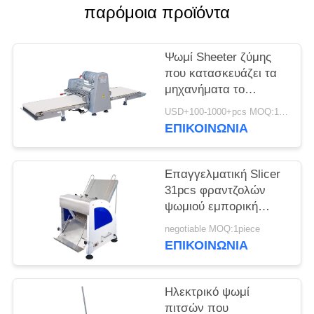
παρόμοια προϊόντα
SITEMAP
Ψωμί Sheeter ζύμης
PRIVACY
που κατασκευάζει τα
μηχανήματα το
POLICY
εμπορικό ανοξείδωτο
USD+100-1000+pcs MOQ:1pcs
ηλεκτρικό
ΕΠΙΚΟΙΝΩΝΊΑ
Επαγγελματική Slicer
31pcs φραντζολών
ψωμιού εμπορική
Slicer ψωμιού μηχανή
negotiable MOQ:1piece
για το αρτοποιείο
ΕΠΙΚΟΙΝΩΝΊΑ
Ηλεκτρικό ψωμί
πιτσών που