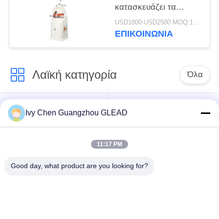
κατασκευάζει τα
μηχανήματα τον ημι
USD1800-USD2500 MOQ:1set
αυτόματους διαιρέτη
ΕΠΙΚΟΙΝΩΝΊΑ
και Rounder ζύμης
Λαϊκή κατηγορία
Όλα
Εμπορικός
Μαγειρεύοντας
Ivy Chen Guangzhou GLEAD
μαγειρεύοντας
εξοπλισμός κουζινών
εξοπλισμός
11:17 PM
Μαγειρεύοντας
Μηχανήματα
Good day, what product are you looking for?
εξοπλισμός
επεξεργασίας
εστιατορίων
τροφίμων
Εμπορικός
Γραμμή παραγωγής