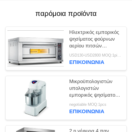
SITEMAP
παρόμοια προϊόντα
PRIVACY
Ηλεκτρικός εμπορικός
POLICY
ψησίματος φούρνων
αερίου πιτσών
εξοπλισμός ψησίματος
USD130-USD2800 MOQ:1piece
φούρνων εμπορικός
ΕΠΙΚΟΙΝΩΝΊΑ
Μικροϋπολογιστών
υπολογιστών
εμπορικός ψησίματος
αναμίκτης ζύμης
negotiable MOQ:1pcs
αλευριού φούρνων
ΕΠΙΚΟΙΝΩΝΊΑ
βαρέων καθηκόντων
οριζόντιος
2 η γέφυρα 4 παν