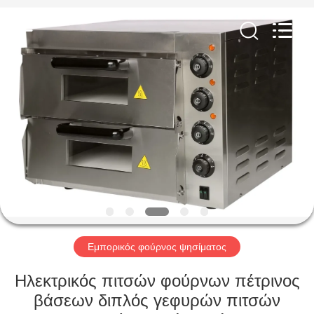
Glead
Kitchen
Equipment
Co.,
Ltd..
All
Rights
Reserved.
ΣΠΊΤΙ
ΠΡΟΪΌΝΤΑ
ΒΊΝΤΕΟ
ΕΜΦΆΝΙΣΗ
VR
Εμπορικός φούρνος ψησίματος
ΣΧΕΤΙΚΆ
Ηλεκτρικός πιτσών φούρνων πέτρινος
ΜΕ
βάσεων διπλός γεφυρών πιτσών