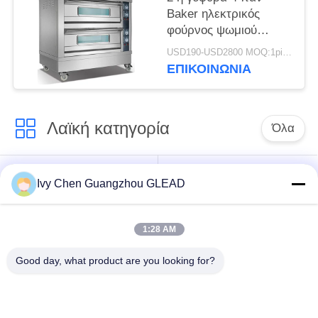
Baker ηλεκτρικός
φούρνος ψωμιού
φούρνων εμπορικός
USD190-USD2800 MOQ:1piece
ηλεκτρικός
ΕΠΙΚΟΙΝΩΝΊΑ
ελευθερώνει Tanding
Λαϊκή κατηγορία
Όλα
Εμπορικός
Μαγειρεύοντας
Ivy Chen Guangzhou GLEAD
μαγειρεύοντας
εξοπλισμός κουζινών
εξοπλισμός
1:28 AM
Μαγειρεύοντας
Μηχανήματα
Good day, what product are you looking for?
εξοπλισμός
επεξεργασίας
εστιατορίων
τροφίμων