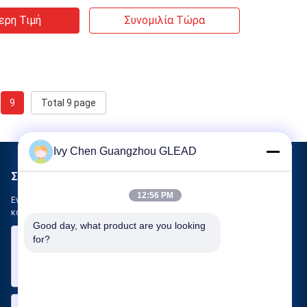
ερη Τιμή
Συνομιλία Τώρα
9
Total 9 page
Ivy Chen Guangzhou GLEAD
Στείλτε μας μήνυμα
12:56 PM
Ενημερώστε μας για τις ανάγκες σας. Θα συνδέσουμε τα
καλύτερα προϊόντα μαζί σας.
Good day, what product are you looking 
for?