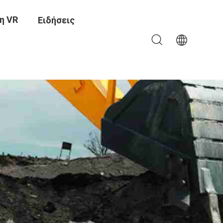
η VR
Ειδήσεις