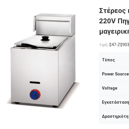
Στέρεος 
220V Πηγ
μαγειρικ
τιμή:
$47-Z$90
Τύπος
Power Source
Voltage
Εγκατάστασ
Δραστηριότη