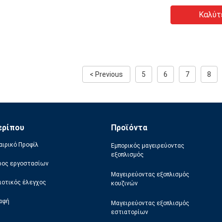
Καλύτ
< Previous
5
6
7
8
ερίπου
Προϊόντα
αιρικό Προφίλ
Εμπορικός μαγειρεύοντας
εξοπλισμός
ρος εργοστασίων
Μαγειρεύοντας εξοπλισμός
ιοτικός έλεγχος
κουζινών
αφή
Μαγειρεύοντας εξοπλισμός
εστιατορίων