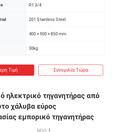
on
R1 3/4
ial
201 Stainless Steel
400 × 900 × 850 mm
30kg
ερη Τιμή
Συνομιλία Τώρα
ό ηλεκτρικό τηγανητήρας από
το χάλυβα εύρος
σίας εμπορικό τηγανητήρας
MOQ:
1