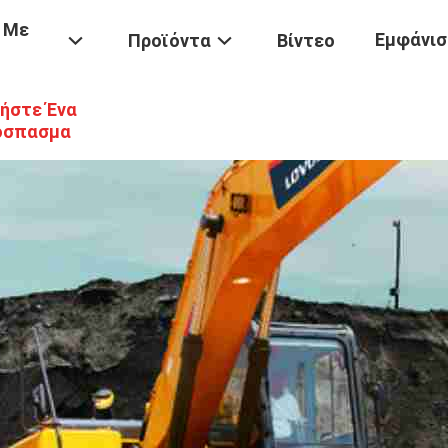
 Με
Εμφάνισ
Προϊόντα
Βίντεο
ήστε Ένα
όσπασμα