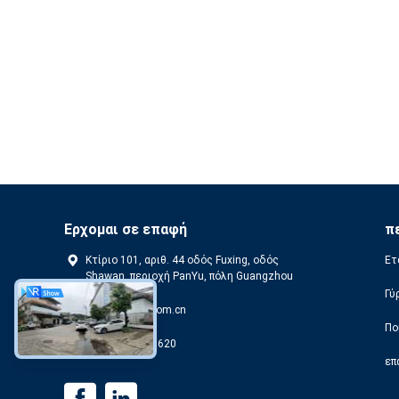
Ερχομαι σε επαφή
π
Κτίριο 101, αριθ. 44 οδός Fuxing, οδός
Ετ
Shawan, περιοχή PanYu, πόλη Guangzhou
Γύ
ivy@cnglead.com.cn
Πο
+86 13760773620
επ