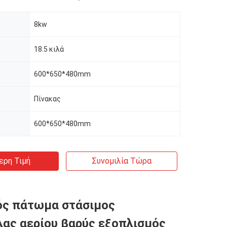
8kw
18.5 κιλά
600*650*480mm
η
Πίνακας
600*650*480mm
ερη Τιμή
Συνομιλία Τώρα
ός πάτωμα στάσιμος
ας αερίου βαρύς εξοπλισμός