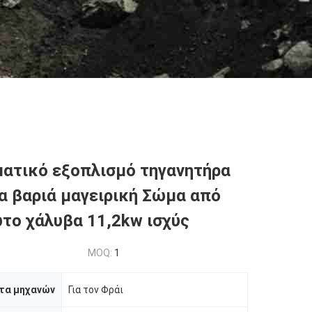
ατικό εξοπλισμό τηγανητήρα
ια βαριά μαγειρική Σώμα από
το χάλυβα 11,2kw ισχύς
MOQ:
1
τα μηχανών
Για τον Φράι