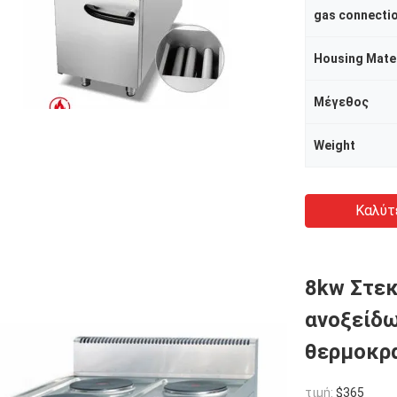
gas connecti
Housing Mater
Μέγεθος
Weight
Καλύτ
8kw Στεκ
ανοξείδω
θερμοκρα
τιμή:
$365