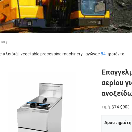
nery
ς-κλειδιά [ vegetable processing machinery ] αγώνας
84
προϊόντα.
Επαγγελμ
αερίου γ
ανοξείδω
τιμή:
$74-$903
Δραστηριότη